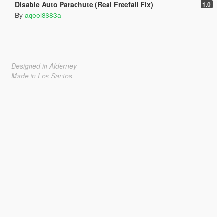
Disable Auto Parachute (Real Freefall Fix)
1.0
By
aqeel8683a
Designed in Alderney
Made in Los Santos