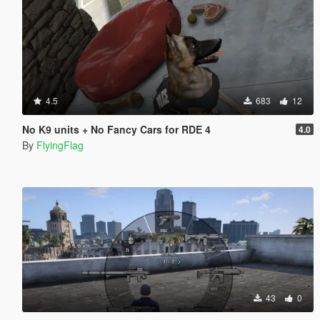
4.5
683
12
No K9 units + No Fancy Cars for RDE 4
4.0
By
FlyingFlag
43
0