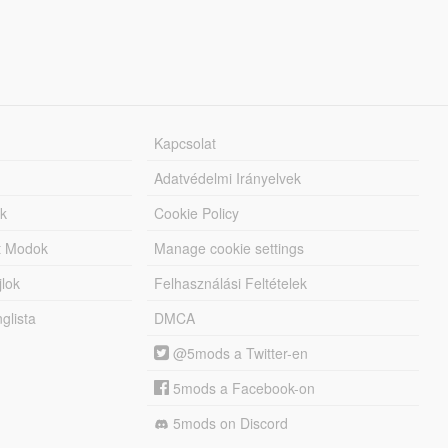
Kapcsolat
Adatvédelmi Irányelvek
k
Cookie Policy
tt Modok
Manage cookie settings
jlok
Felhasználási Feltételek
lista
DMCA
@5mods a Twitter-en
5mods a Facebook-on
5mods on Discord