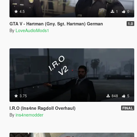
4.5
1
0
GTA V - Hartman (Gny. Sgt. Hartman) German
1.0
By
LoveAudioMods1
3.75
848
5
I.R.O (Ins4ne Ragdoll Overhaul)
FINAL
By
ins4nemodder