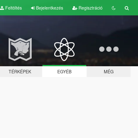
Feltöltés
Bejelentkezés
Regisztráció
TÉRKÉPEK
EGYÉB
MÉG