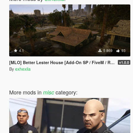
4.1
5 869
93
[MLO] Better Lester House [Add-On SP / FiveM / RAGEMP]
v1.0.0
By
exhexila
More mods in
category:
misc