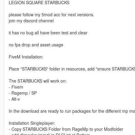
LEGION SQUARE STARBUCKS
please follow my 5mod acc for next versions.
join my discord channel
it has no bug all have been test and clear
no fps drop and asset usage
FiveM Installation:
Place "STARBUCKS" folder in resources, add "ensure STARBUCKS"
The STARBUCKS will work on:
- Fivem
- Ragemp / SP
- Alt-v
In the download are ready to run packages for the different mp mo
Installation Singleplayer:
- Copy STARBUCKS Folder from RageMp to your Modfolder
- add dlcpacks:/mrpd/ in DLCList at Bottem