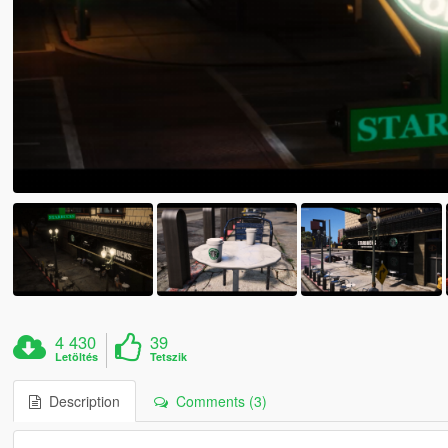
4 430
39
Letöltés
Tetszik
Description
Comments (3)