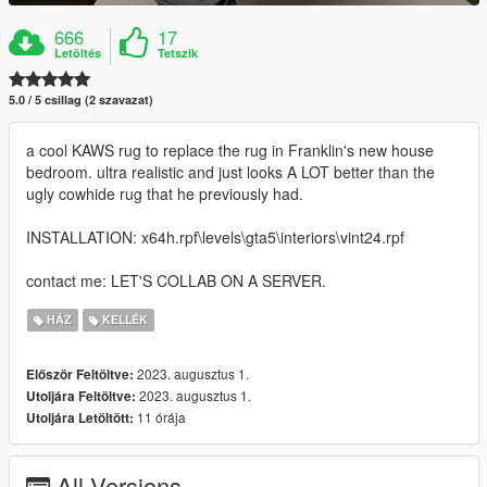
666
17
Letöltés
Tetszik
5.0 / 5 csillag (2 szavazat)
a cool KAWS rug to replace the rug in Franklin's new house
bedroom. ultra realistic and just looks A LOT better than the
ugly cowhide rug that he previously had.
INSTALLATION: x64h.rpf\levels\gta5\interiors\vint24.rpf
contact me: LET'S COLLAB ON A SERVER.
HÁZ
KELLÉK
2023. augusztus 1.
Először Feltöltve:
2023. augusztus 1.
Utoljára Feltöltve:
11 órája
Utoljára Letöltött:
All Versions