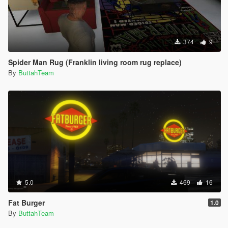
374
9
Spider Man Rug (Franklin living room rug replace)
By
ButtahTeam
5.0
469
16
Fat Burger
1.0
By
ButtahTeam