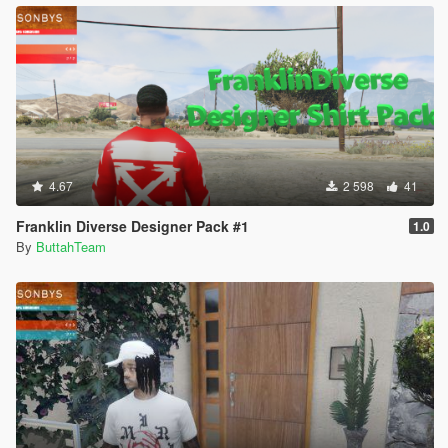
4.67
2 598
41
Franklin Diverse Designer Pack #1
1.0
By
ButtahTeam