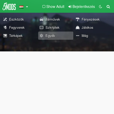
Show Adult
Bejelentkezés
Eszközök
Járművek
Fényezések
Fegyverek
Szkriptek
Játékos
Térképek
Egyéb
Még