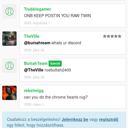
Trubblegamer
ONB KEEP POSTIN YOU RAW TWIN
2023. augusztus 1.
TheVille
@buttahteam
whats ur discord
2024. július 24.
ButtahTeam
Szerző
@TheVille
roebuttah2400
2024. július 26.
rebelreigg
can you do the chrome hearts rug?
2026. május 1.
Csatlakozz a beszélgetéshez!
Jelentkezz be
vagy
regisztrálj
egy fiókot, hogy hozzászólhass.