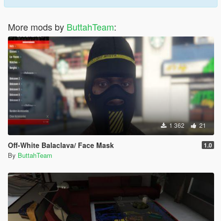
More mods by
ButtahTeam
:
1 362
21
Off-White Balaclava/ Face Mask
1.0
By
ButtahTeam