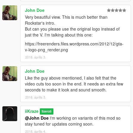
John Doe
Very beautiful view. This is much better than
Rockstar's intro.
But can you please use the original logo instead of
just the V. I'm talking about this one:
https://freerenders.files.wordpress.com/2012/12/gta-
v-logo-png_render.png
2018. április 3.
John Doe
Like the guy above mentioned, I also felt that the
video cuts too soon in the end. It needs an extra few
seconds to make it look and sound smooth.
2018. április 3.
iiKraze
Szerző
@John Doe
i'm working on variants of this mod so
stay tuned for updates coming soon.
2018. április 4.