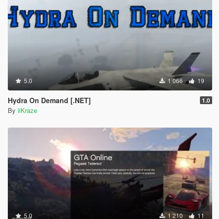
5.0
1 066
19
Hydra On Demand [.NET]
1.0
By
iiKraze
5.0
1 210
11