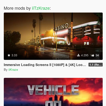
More mods by
iiTzKraze
:
3.33
4 295
34
Immersive Loading Screens II [1080P] & [4K] Loose Files
1.1 (Replace OIV with Loose Files)
By
iiKraze