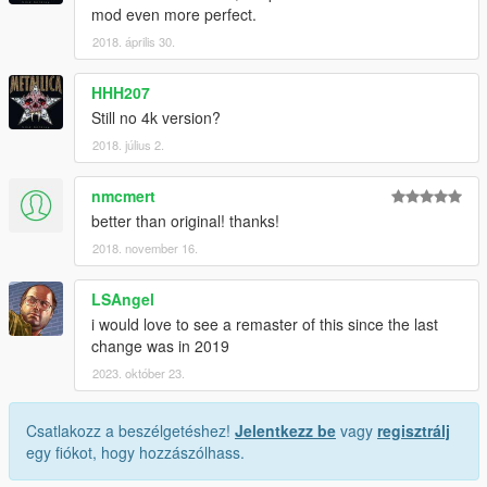
mod even more perfect.
2018. április 30.
HHH207
Still no 4k version?
2018. július 2.
nmcmert
better than original! thanks!
2018. november 16.
LSAngel
i would love to see a remaster of this since the last
change was in 2019
2023. október 23.
Csatlakozz a beszélgetéshez!
Jelentkezz be
vagy
regisztrálj
egy fiókot, hogy hozzászólhass.