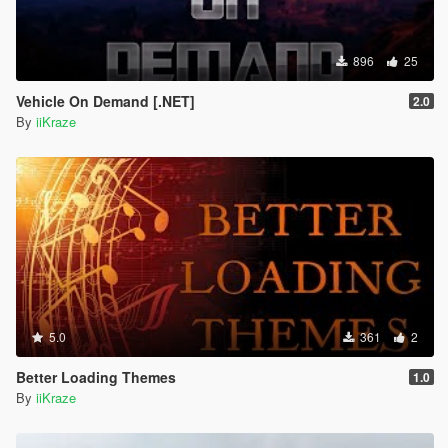
896
25
Vehicle On Demand [.NET]
2.0
By
iiKraze
5.0
361
2
Better Loading Themes
1.0
By
iiKraze