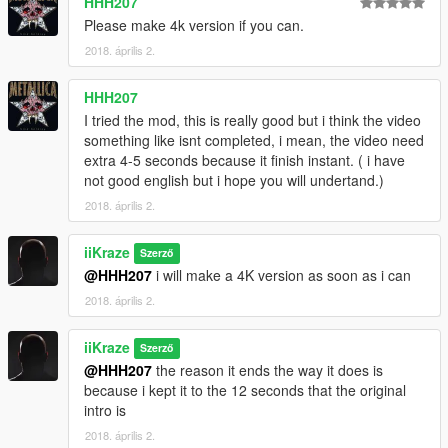
HHH207
Please make 4k version if you can.
2018. április 2.
HHH207
I tried the mod, this is really good but i think the video
something like isnt completed, i mean, the video need
extra 4-5 seconds because it finish instant. ( i have
not good english but i hope you will undertand.)
2018. április 2.
iiKraze
Szerző
@HHH207
i will make a 4K version as soon as i can
2018. április 2.
iiKraze
Szerző
@HHH207
the reason it ends the way it does is
because i kept it to the 12 seconds that the original
intro is
2018. április 2.