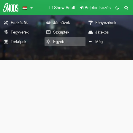
Show Adult
Bejelentkezés
Eszközök
Járművek
Fényezések
Fegyverek
Szkriptek
Játékos
Térképek
Egyéb
Még