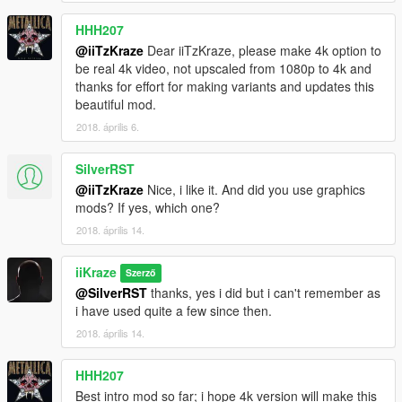
HHH207
@iiTzKraze
Dear iiTzKraze, please make 4k option to
be real 4k video, not upscaled from 1080p to 4k and
thanks for effort for making variants and updates this
beautiful mod.
2018. április 6.
SilverRST
@iiTzKraze
Nice, i like it. And did you use graphics
mods? If yes, which one?
2018. április 14.
iiKraze
Szerző
@SilverRST
thanks, yes i did but i can't remember as
i have used quite a few since then.
2018. április 14.
HHH207
Best intro mod so far; i hope 4k version will make this