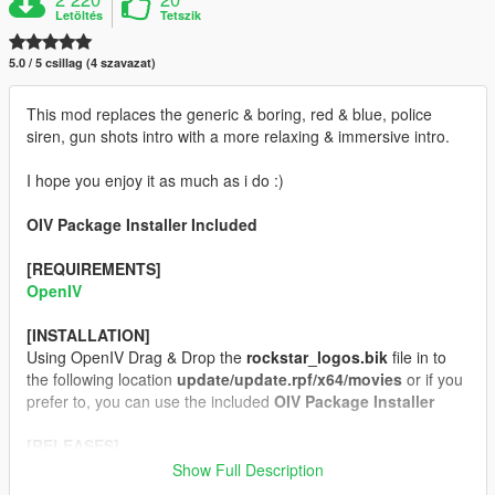
Letöltés
Tetszik
5.0 / 5 csillag (4 szavazat)
This mod replaces the generic & boring, red & blue, police
siren, gun shots intro with a more relaxing & immersive intro.
I hope you enjoy it as much as i do :)
OIV Package Installer Included
[REQUIREMENTS]
OpenIV
[INSTALLATION]
Using OpenIV Drag & Drop the
rockstar_logos.bik
file in to
the following location
update/update.rpf/x64/movies
or if you
prefer to, you can use the included
OIV Package Installer
[RELEASES]
1.0 - Initial Release
Show Full Description
1.1 - Added Uninstaller (no changes to custom intro)