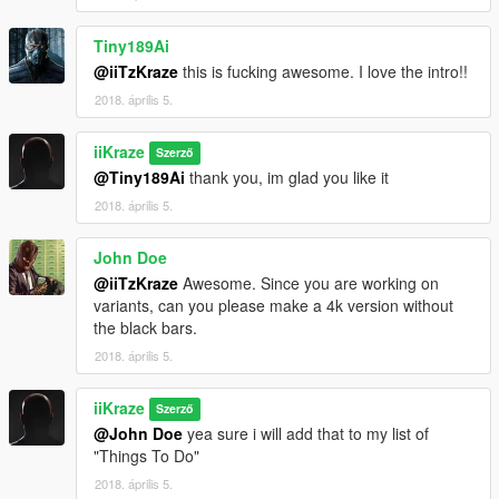
Tiny189Ai
@iiTzKraze
this is fucking awesome. I love the intro!!
2018. április 5.
iiKraze
Szerző
@Tiny189Ai
thank you, im glad you like it
2018. április 5.
John Doe
@iiTzKraze
Awesome. Since you are working on
variants, can you please make a 4k version without
the black bars.
2018. április 5.
iiKraze
Szerző
@John Doe
yea sure i will add that to my list of
"Things To Do"
2018. április 5.