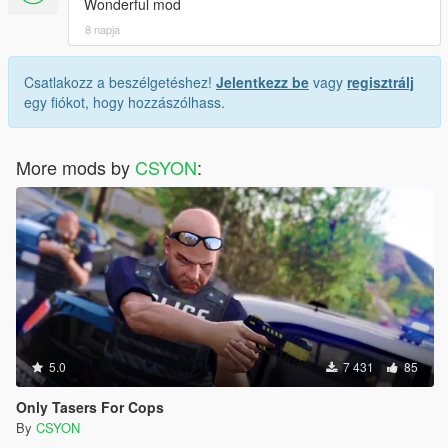
Wonderful mod
8 napja
Csatlakozz a beszélgetéshez!
Jelentkezz be
vagy
regisztrálj
egy fiókot, hogy hozzászólhass.
More mods by
CSYON
:
5.0
7 431
85
Only Tasers For Cops
By
CSYON