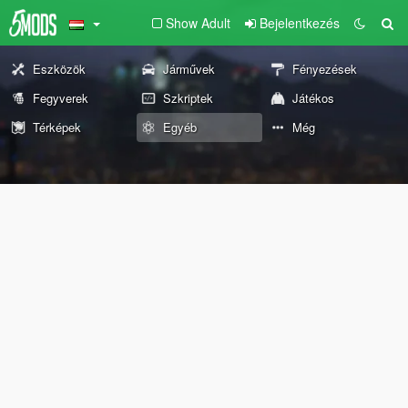
Show Adult
Bejelentkezés
Eszközök
Járművek
Fényezések
Fegyverek
Szkriptek
Játékos
Térképek
Egyéb
Még