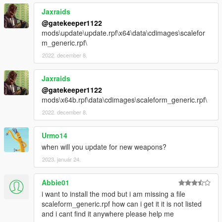
Jaxraids
@gatekeeper1122
mods\update\update.rpf\x64\data\cdimages\scalefor
m_generic.rpf\
2022. december 8.
Jaxraids
@gatekeeper1122
mods\x64b.rpf\data\cdimages\scaleform_generic.rpf\
2022. december 8.
Urmo14
when will you update for new weapons?
2023. január 24.
Abbie01
i want to install the mod but i am missing a file
scaleform_generic.rpf how can i get it it is not listed
and i cant find it anywhere please help me