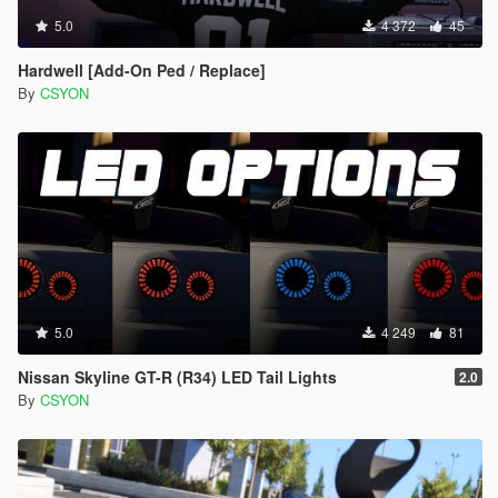
5.0
4 372
45
Hardwell [Add-On Ped / Replace]
By
CSYON
5.0
4 249
81
Nissan Skyline GT-R (R34) LED Tail Lights
2.0
By
CSYON