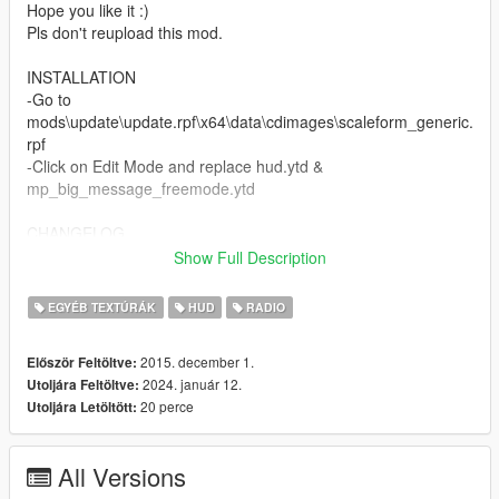
Hope you like it :)
Pls don't reupload this mod.
INSTALLATION
-Go to
mods\update\update.rpf\x64\data\cdimages\scaleform_generic.
rpf
-Click on Edit Mode and replace hud.ytd &
mp_big_message_freemode.ytd
CHANGELOG
Show Full Description
v2:
-added colored 3D radio
EGYÉB TEXTÚRÁK
HUD
RADIO
v3:
2015. december 1.
Először Feltöltve:
-added Revolver icon (DLC)
2024. január 12.
Utoljára Feltöltve:
-added Switchblade icon (DLC)
20 perce
Utoljára Letöltött:
-fixed some details
v4:
All Versions
-added Double Barreled Shotgun icon (DLC)