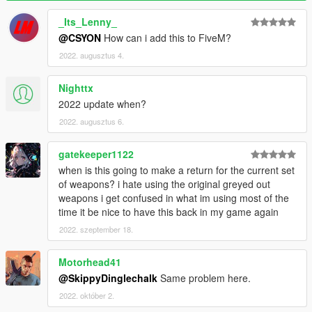
_Its_Lenny_
@CSYON
How can i add this to FiveM?
2022. augusztus 4.
Nighttx
2022 update when?
2022. augusztus 6.
gatekeeper1122
when is this going to make a return for the current set
of weapons? i hate using the original greyed out
weapons i get confused in what im using most of the
time it be nice to have this back in my game again
2022. szeptember 18.
Motorhead41
@SkippyDinglechalk
Same problem here.
2022. október 2.