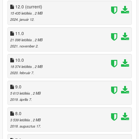
-added Shrewsbury Compact Rifle icon (DLC)
12.0
(current)
v5:
15 435 letöltés
, 2 MB
-added all BIKER DLC weapons
2024. január 12.
v6:
11.0
-added all GUNRUNNING DLC weapons
21 098 letöltés
, 2 MB
2021. november 2.
v7:
-added all THE DOOMSDAY HEIST DLC weapon & radio icons
10.0
18 374 letöltés
, 2 MB
v8:
2020. február 7.
-added all AFTER HOURS DLC weapon & radio icons
9.0
v9:
-added all ARENA WAR DLC weapon & radio icons
5 613 letöltés
, 2 MB
2019. április 7.
v10:
-added all CASINO DLC weapon & radio icons
8.0
3 539 letöltés
, 2 MB
v11:
2018. augusztus 17.
-added all TUNER DLC weapon & radio icons