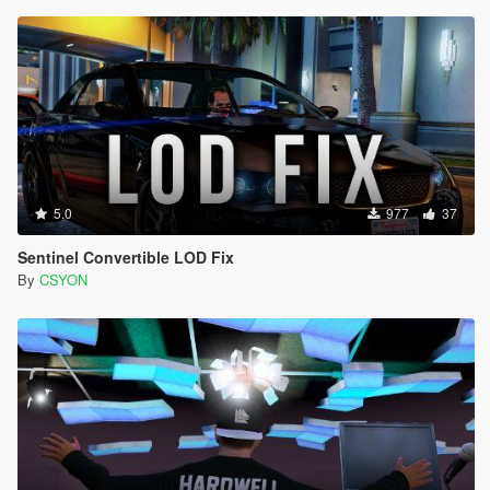
5.0
977
37
Sentinel Convertible LOD Fix
By
CSYON