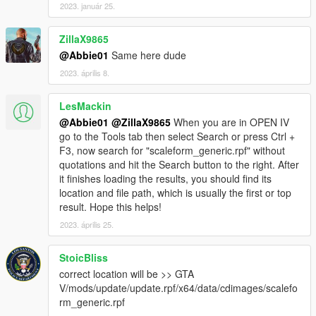
2023. január 25.
ZillaX9865
@Abbie01
Same here dude
2023. április 8.
LesMackin
@Abbie01
@ZillaX9865
When you are in OPEN IV
go to the Tools tab then select Search or press Ctrl +
F3, now search for "scaleform_generic.rpf" without
quotations and hit the Search button to the right. After
it finishes loading the results, you should find its
location and file path, which is usually the first or top
result. Hope this helps!
2023. április 25.
StoicBliss
correct location will be >> GTA
V/mods/update/update.rpf/x64/data/cdimages/scalefo
rm_generic.rpf