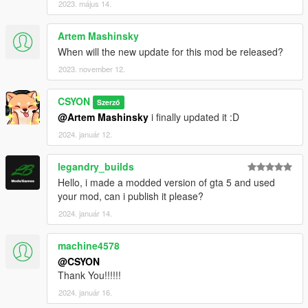
2023. május 14.
Artem Mashinsky
When will the new update for this mod be released?
2023. november 12.
CSYON
Szerző
@Artem Mashinsky
i finally updated it :D
2024. január 12.
legandry_builds
Hello, i made a modded version of gta 5 and used
your mod, can i publish it please?
2024. január 14.
machine4578
@CSYON
Thank You!!!!!!
2024. január 16.