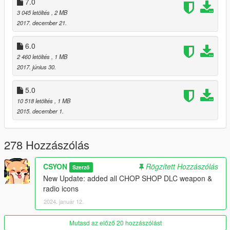
7.0
v12:
3 045 letöltés
, 2 MB
-added all CHOP SHOP DLC weapon & radio icons
2017. december 21.
6.0
2 460 letöltés
, 1 MB
2017. június 30.
5.0
10 518 letöltés
, 1 MB
2015. december 1.
278 Hozzászólás
CSYON
Rögzített Hozzászólás
Szerző
New Update: added all CHOP SHOP DLC weapon &
radio icons
2024. január 12.
Mutasd az előző 20 hozzászólást