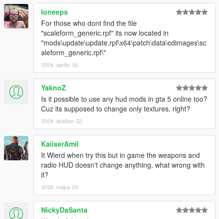
loneeps
For those who dont find the file
"scaleform_generic.rpf" its now located in
"mods\update\update.rpf\x64\patch\data\cdimages\sc
aleform_generic.rpf\"
2024. április 16.
YaknoZ
Is it possible to use any hud mods in gta 5 online too?
Cuz its supposed to change only textures, right?
2024. október 22.
KaiiserAmil
It Wierd when try this but in game the weapons and
radio HUD doesn't change anything, what wrong with
it?
2025. május 24.
NickyDaSanta