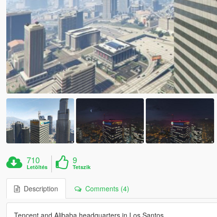
710
9
Letöltés
Tetszik
Description
Comments (4)
Tencent and Alibaba headquarters in Los Santos