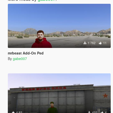
1 762
11
mrbeast Add-On Ped
By
gabe007
4.92
432
4