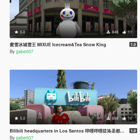
5.0
848
11
蜜雪冰城雪王 MIXUE Icecream&Tea Snow King
1.0
By
gabe007
5.0
898
10
Bilibili headquarters in Los Santos 哔哩哔哩驻洛圣都总部
1.0
By
gabe007