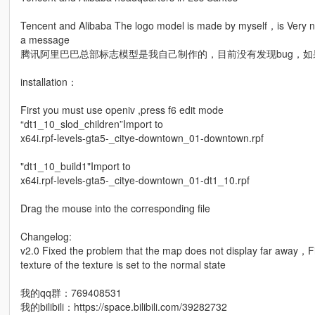
Tencent and Alibaba The logo model is made by myself，is Very nic
a message
腾讯阿里巴巴总部标志模型是我自己制作的，目前没有发现bug，如
installation：
First you must use openiv ,press f6 edit mode
“dt1_10_slod_children”Import to
x64i.rpf-levels-gta5-_citye-downtown_01-downtown.rpf
"dt1_10_build1"Import to
x64i.rpf-levels-gta5-_citye-downtown_01-dt1_10.rpf
Drag the mouse into the corresponding file
Changelog:
v2.0 Fixed the problem that the map does not display far away，Fi
texture of the texture is set to the normal state
我的qq群：769408531
我的bilibili：https://space.bilibili.com/39282732