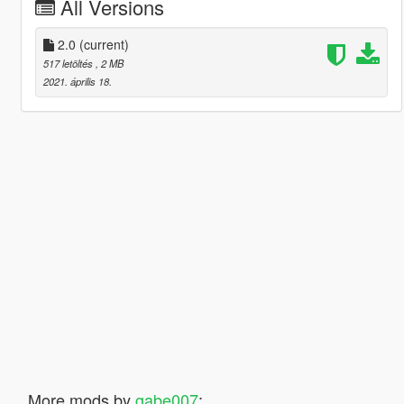
All Versions
2.0
(current)
517 letöltés
, 2 MB
2021. április 18.
More mods by
gabe007
: