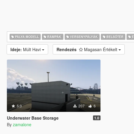
PÁLYA MODELL
RÁMPÁK
VERSENYPÁLYÁK
BELSŐTÉR
É
Ideje:
Múlt Havi
Rendezés
Magasan Értékelt
5.0
207
6
Underwater Base Storage
1.0
By
zamalone