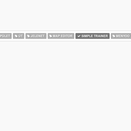
PÜLET
ÚT
JELENET
MAP EDITOR
SIMPLE TRAINER
MENYOO