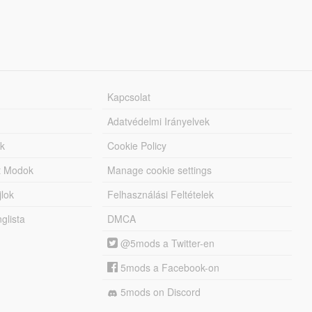
Kapcsolat
Adatvédelmi Irányelvek
k
Cookie Policy
tt Modok
Manage cookie settings
jlok
Felhasználási Feltételek
lista
DMCA
@5mods a Twitter-en
5mods a Facebook-on
5mods on Discord