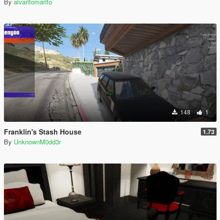
By
alvaritomarito
148
1
Franklin's Stash House
1.73
By
UnknownM0dd3r