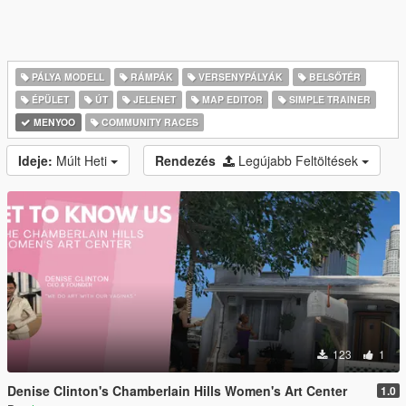
PÁLYA MODELL
RÁMPÁK
VERSENYPÁLYÁK
BELSŐTÉR
ÉPÜLET
ÚT
JELENET
MAP EDITOR
SIMPLE TRAINER
MENYOO
COMMUNITY RACES
Ideje:
Múlt Heti
Rendezés
Legújabb Feltöltések
123
1
Denise Clinton's Chamberlain Hills Women's Art Center
1.0