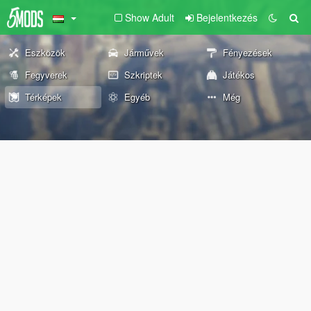
Show Adult
Bejelentkezés
Eszközök
Járművek
Fényezések
Fegyverek
Szkriptek
Játékos
Térképek
Egyéb
Még