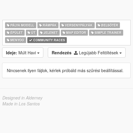
PÁLYA MODELL
RÁMPÁK
VERSENYPÁLYÁK
BELSŐTÉR
ÉPÜLET
ÚT
JELENET
MAP EDITOR
SIMPLE TRAINER
MENYOO
COMMUNITY RACES
Ideje:
Múlt Havi
Rendezés
Legújabb Feltöltések
Nincsenek ilyen fájlok, kérlek próbáld más szűrési beállítással.
Designed in Alderney
Made in Los Santos