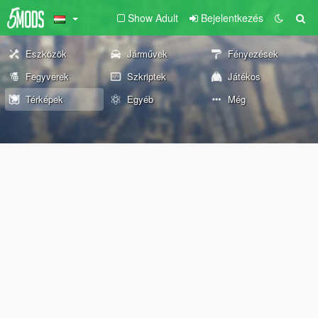
Show Adult
Bejelentkezés
Eszközök
Járművek
Fényezések
Fegyverek
Szkriptek
Játékos
Térképek
Egyéb
Még