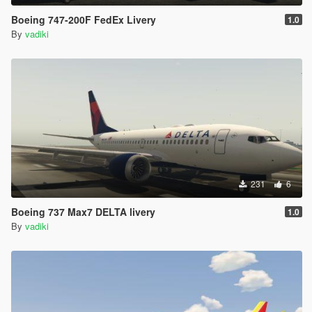
Boeing 747-200F FedEx Livery
1.0
By
vadiki
231
6
Boeing 737 Max7 DELTA livery
1.0
By
vadiki