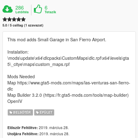
286
6
Letöltés
Tetszik
5.0 / 5 csillag (1 szavazat)
This mod adds Small Garage in San Fierro Airport.
Instalation:
\mods\update\x64\dlcpacks\CustomMaps\dlc.rpf\x64\levels\gta
5\_citye\maps\custom_maps.rpf
Mods Needed
Map https://www.gta5-mods.com/maps/las-venturas-san-fierro-
dlc
Map Builder 3.2.0 (https://fr.gta5-mods.com/tools/map-builder)
OpenIV
BELSŐTÉR
ÉPÜLET
2019. március 28.
Először Feltöltve:
2019. március 28.
Utoljára Feltöltve: