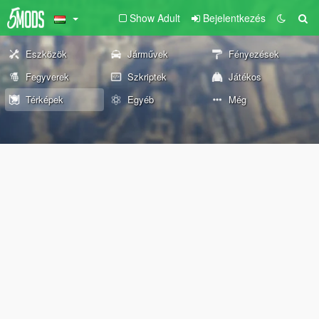
Show Adult
Bejelentkezés
Eszközök
Járművek
Fényezések
Fegyverek
Szkriptek
Játékos
Térképek
Egyéb
Még