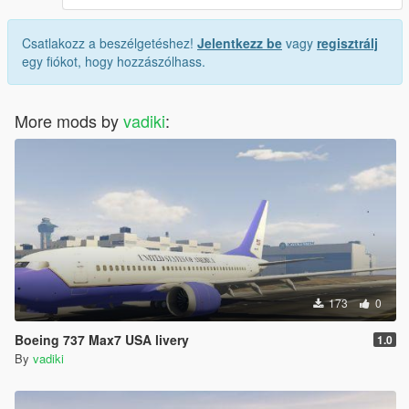
Csatlakozz a beszélgetéshez!
Jelentkezz be
vagy
regisztrálj
egy fiókot, hogy hozzászólhass.
More mods by
vadiki
:
173
0
Boeing 737 Max7 USA livery
1.0
By
vadiki