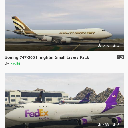
216
4
Boeing 747-200 Freighter Small Livery Pack
1.0
By
vadiki
488
5