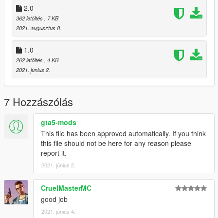
2.0
362 letöltés
, 7 KB
2021. augusztus 8.
1.0
262 letöltés
, 4 KB
2021. június 2.
7 Hozzászólás
gta5-mods
This file has been approved automatically. If you think
this file should not be here for any reason please
report it.
2021. június 2.
CruelMasterMC
good job
2021. június 4.