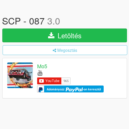
SCP - 087
3.0
Letöltés
Megosztás
Mo5
Adományozz
-on keresztül