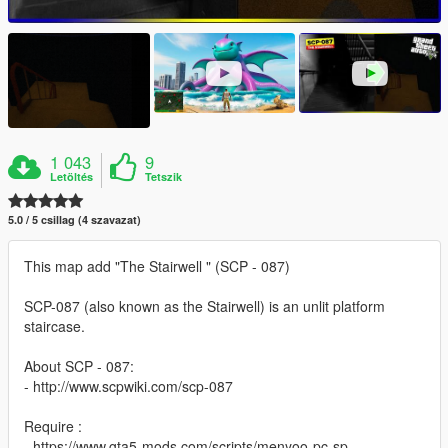
1 043
9
Letöltés
Tetszik
5.0 / 5 csillag (4 szavazat)
This map add "The Stairwell " (SCP - 087)
SCP-087 (also known as the Stairwell) is an unlit platform
staircase.
About SCP - 087:
- http://www.scpwiki.com/scp-087
Require :
- https://www.gta5-mods.com/scripts/menyoo-pc-sp