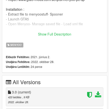
Installation :
- Extract file to menyoostuff- Spooner
- Launch GTA5
- Open Menyoo- Manage saved file - Load xml file
3.0
Show Full Description
- Fixs Bugs
- additional features
MENYOO
2.0
2021. június 2.
Először Feltöltve:
- More deeper stairs
2022. október 28.
Utoljára Feltöltve:
24 perce
Utoljára Letöltött:
1.0
- Initial Released
All Versions
3.0
(current)
420 letöltés
, 9 KB
2022. október 28.