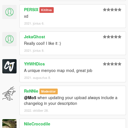
PERSIX
Kitíltva
xd
2021. június 6.
JekaGhost
Really cool! I like it :)
2021. június 8.
YHWHDios
A unique menyoo map mod, great job
2021. augusztus 8.
ReNNie
Moderátor
@Mo5
when updating your upload always include a
changelog in your description
2022. október 28.
NileCrocodile