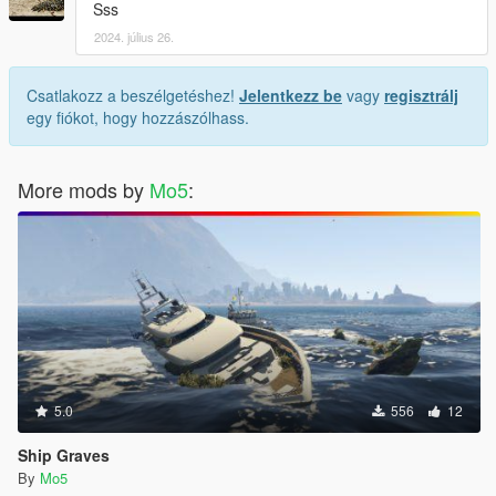
Sss
2024. július 26.
Csatlakozz a beszélgetéshez!
Jelentkezz be
vagy
regisztrálj
egy fiókot, hogy hozzászólhass.
More mods by
Mo5
:
5.0
556
12
Ship Graves
By
Mo5