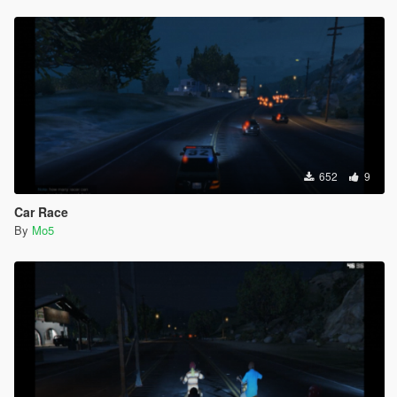
652
9
Car Race
By
Mo5