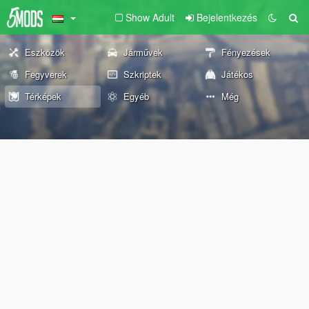
Show Adult
Bejelentkezés
Eszközök
Járművek
Fényezések
Fegyverek
Szkriptek
Játékos
Térképek
Egyéb
Még