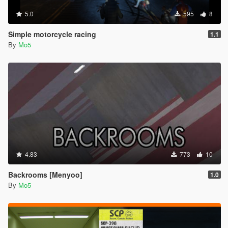
5.0
595
8
Simple motorcycle racing
1.1
By
Mo5
4.83
773
10
Backrooms [Menyoo]
1.0
By
Mo5