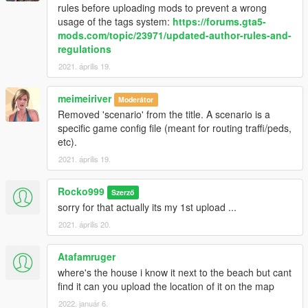
rules before uploading mods to prevent a wrong
usage of the tags system:
https://forums.gta5-
mods.com/topic/23971/updated-author-rules-and-
regulations
2021. április 19.
meimeiriver
Moderátor
Removed 'scenario' from the title. A scenario is a
specific game config file (meant for routing traffi/peds,
etc).
2021. április 19.
Rocko999
Szerző
sorry for that actually its my 1st upload ...
2021. április 20.
Atafamruger
where's the house i know it next to the beach but cant
find it can you upload the location of it on the map
2022. január 6.