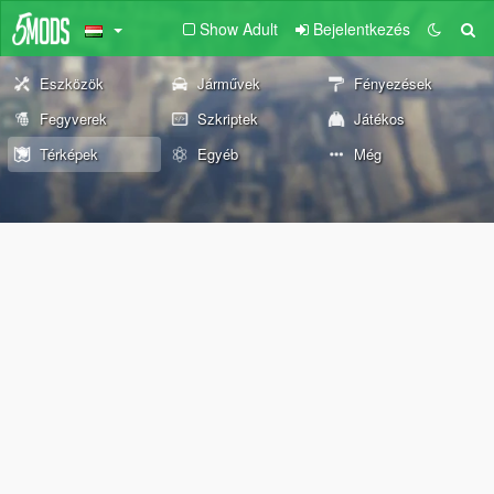
Show Adult
Bejelentkezés
Eszközök
Járművek
Fényezések
Fegyverek
Szkriptek
Játékos
Térképek
Egyéb
Még