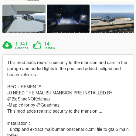
1 941
14
Letöltés
Tetszik
This mod adds realistic security to the mansion and cars in the
garage and added lights in the pool and added helipad and
beach vehicles ...
REQUIREMENTS :
-U NEED THE MALIBU MANSION PRE INSTALLED BY
@BigShaqNOKetchup
-Map editor by @Guadmaz
This mod adds realistic security to the mansion ...
installation :
- unzip and extract malibumanionscenario.xml file to gta 5 main
folder.