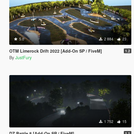
5.0
2 884
23
OTM Limerock Drift 2022 [Add-On SP / FiveM]
1.2
By
JustFury
1 752
15
DZ Battle 8 [Add-On SP / FiveM]
1.1