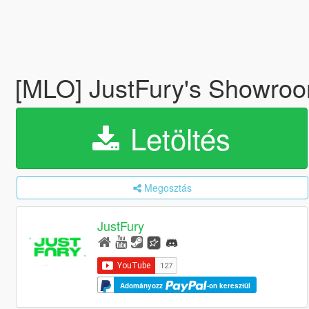
[MLO] JustFury's Showro
Letöltés
Megosztás
JustFury
Adományozz
-on keresztül