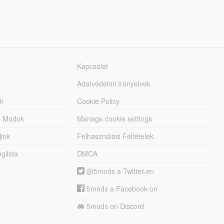
Kapcsolat
Adatvédelmi Irányelvek
k
Cookie Policy
tt Modok
Manage cookie settings
jlok
Felhasználási Feltételek
lista
DMCA
@5mods a Twitter-en
5mods a Facebook-on
5mods on Discord