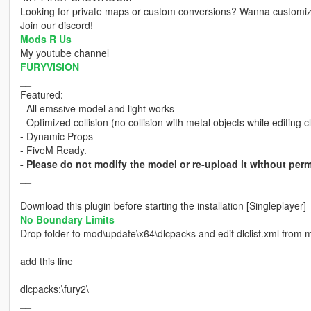
Looking for private maps or custom conversions? Wanna customi
Join our discord!
Mods R Us
My youtube channel
FURYVISION
__
Featured:
- All emssive model and light works
- Optimized collision (no collision with metal objects while editing cl
- Dynamic Props
- FiveM Ready.
- Please do not modify the model or re-upload it without perm
__
Download this plugin before starting the installation [Singleplayer]
No Boundary Limits
Drop folder to mod\update\x64\dlcpacks and edit dlclist.xml fro
add this line
dlcpacks:\fury2\
__