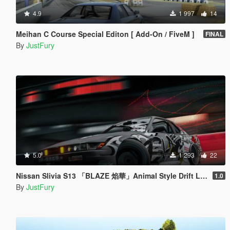
4.9
1 997
14
Meihan C Course Special Editon [ Add-On / FiveM ]
FINAL
By
JustFury
5.0
1 293
22
Nissan Slivia S13 「BLAZE 焰華」Animal Style Drift Livery
1.0
By
JustFury