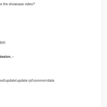
ze the showcase video?
ips)
ission. -
m mod\update\update.rpf\common\data