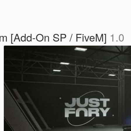
om [Add-On SP / FiveM]
1.0