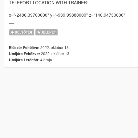
TELEPORT LOCATION WITH TRAINER:
x="-2486.39700000" y="-939.99880000" z="140.94730000"
__
BELSŐTÉR
JELENET
2022. október 13.
Először Feltöltve:
2022. október 13.
Utoljára Feltöltve:
4 órája
Utoljára Letöltött: