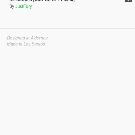
By
JustFury
Designed in Alderney
Made in Los Santos