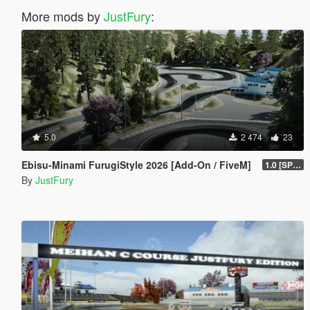
More mods by
JustFury
:
5.0
2 474
23
Ebisu-Minami FurugiStyle 2026 [Add-On / FiveM]
1.0 [SP Legacy]
By
JustFury