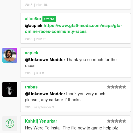
2018. június 19.
alloc8or
Szerző
@acpiek
https://www.gta5-mods.com/maps/gta-
online-races-community-races
2018. június 21.
acpiek
@Unknown Modder
Thank you so much for the
races
2018. július 8.
trabas
@Unknown Modder
thank you very much
please , any carkour ? thanks
2018. szeptember 9.
Kshitij Yenurkar
Hey Were To install The file new to game help plz