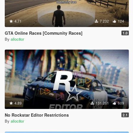
4.71
7 232
124
GTA Online Races [Community Races]
1.0
By
alloc8or
4.89
131 261
609
No Rockstar Editor Restrictions
2.1
By
alloc8or