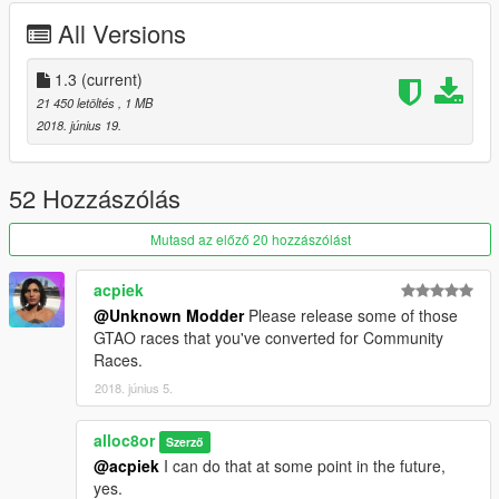
Added dynamic props that were missing in some maps
All Versions
1.1
1.3
(current)
Added
10 new maps
R* released today (May 1 2018)
21 450 letöltés
, 1 MB
2018. június 19.
1.0
Initial release
52 Hozzászólás
Mutasd az előző 20 hozzászólást
acpiek
@Unknown Modder
Please release some of those
GTAO races that you've converted for Community
Races.
2018. június 5.
alloc8or
Szerző
@acpiek
I can do that at some point in the future,
yes.