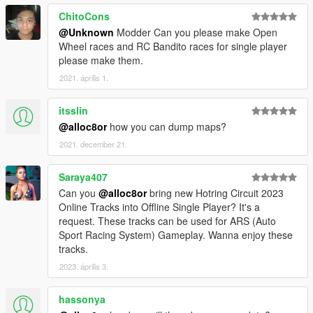
ChitoCons
@Unknown
Modder Can you please make Open
Wheel races and RC Bandito races for single player
please make them.
2021. április 1.
itsslin
@alloc8or
how you can dump maps?
2021. december 21.
Saraya407
Can you
@alloc8or
bring new Hotring Circuit 2023
Online Tracks into Offline Single Player? It's a
request. These tracks can be used for ARS (Auto
Sport Racing System) Gameplay. Wanna enjoy these
tracks.
2023. április 3.
hassonya