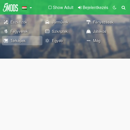
Show Adult
Bejelentkezés
Eszközök
Járművek
Fényezések
Fegyverek
Szkriptek
Játékos
Térképek
Egyéb
Még