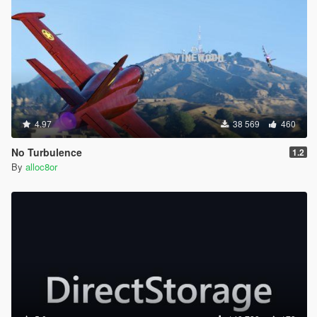
4.97
38 569
460
No Turbulence
1.2
By
alloc8or