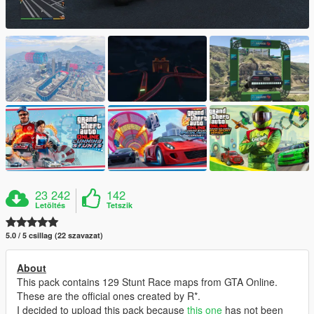
23 242
142
Letöltés
Tetszik
5.0 / 5 csillag (22 szavazat)
About
This pack contains 129 Stunt Race maps from GTA Online.
These are the official ones created by R*.
I decided to upload this pack because
this one
has not been