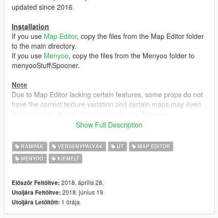
updated since 2016.
Installation
If you use
Map Editor
, copy the files from the Map Editor folder
to the main directory.
If you use
Menyoo
, copy the files from the Menyoo folder to
menyooStuff\Spooner.
Note
Due to Map Editor lacking certain features, some props do not
have the correct texture variation and certain maps may even
be unplayable. Hence I recommend using Menyoo.
Show Full Description
Changelog
1.3
RÁMPÁK
VERSENYPÁLYÁK
ÚT
MAP EDITOR
Added
7 new maps
R* released today (June 19 2018)
MENYOO
KIEMELT
1.2
2018. április 28.
Először Feltöltve:
Added
7 new maps
R* released today (June 5 2018)
2018. június 19.
Utoljára Feltöltve:
1 órája
Utoljára Letöltött:
1.1.1