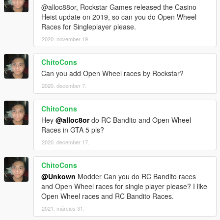
@alloc88or, Rockstar Games released the Casino
Heist update on 2019, so can you do Open Wheel
Races for Singleplayer please.
2020. november 19.
ChitoCons
Can you add Open Wheel races by Rockstar?
2020. december 7.
ChitoCons
Hey
@alloc8or
do RC Bandito and Open Wheel
Races in GTA 5 pls?
2020. december 17.
ChitoCons
@Unkown
Modder Can you do RC Bandito races
and Open Wheel races for single player please? I like
Open Wheel races and RC Bandito Races.
2021. március 31.