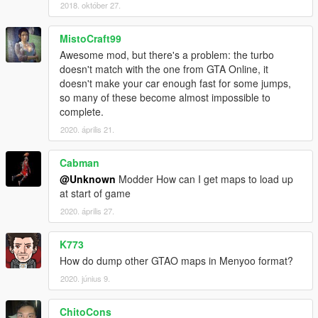
2018. október 27.
MistoCraft99
Awesome mod, but there's a problem: the turbo
doesn't match with the one from GTA Online, it
doesn't make your car enough fast for some jumps,
so many of these become almost impossible to
complete.
2020. április 21.
Cabman
@Unknown
Modder How can I get maps to load up
at start of game
2020. április 27.
K773
How do dump other GTAO maps in Menyoo format?
2020. június 9.
ChitoCons