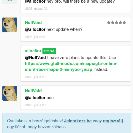
@alloc8or
hey bro, will there be a new update?
2023. május 29.
NullVoid
@alloc8or
next update when?
2026. július 27.
alloc8or
Szerző
@NullVoid
I have zero plans to update this. Use
https://www.gta5-mods.com/maps/gta-online-
stunt-race-maps-2-menyoo-ymap
instead.
2026. július 27.
NullVoid
@alloc8or
boo
2026. július 27.
Csatlakozz a beszélgetéshez!
Jelentkezz be
vagy
regisztrálj
egy fiókot, hogy hozzászólhass.