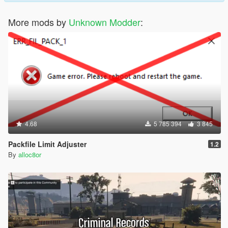
More mods by
Unknown Modder
:
4.68
5 785 394
3 845
Packfile Limit Adjuster
1.2
By
alloc8or