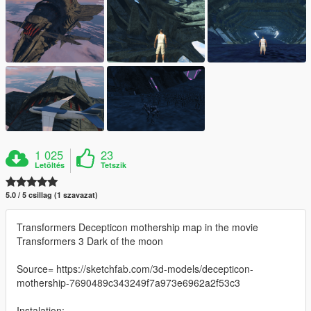
1 025
23
Letöltés
Tetszik
5.0 / 5 csillag (1 szavazat)
Transformers Decepticon mothership map in the movie
Transformers 3 Dark of the moon
Source= https://sketchfab.com/3d-models/decepticon-
mothership-7690489c343249f7a973e6962a2f53c3
Instalation: