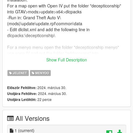
For a map open with Open IV put the folder "decepticonship"
into GTAV>mods>update>x64>dlcpacks
-Run in: Grand Theft Auto V\
(mods)\update\update.rpf\common\data
- Edit dlclist.xml and add the following line in
dlcpacks:\decepticonship\
For a menyo menu open the folder "decepticonship menyo"
use open IV and put the folder "addonprops" into
GTAV>mods>update>x64>dlcpacks
Show Full Description
-Run in: Grand Theft Auto V\
(mods)\update\update.rpf\common\data
JELENET
MENYOO
- Edit dlclist.xml and add the following line in
dlcpacks:\addonprops\
2024. március 30.
Először Feltöltve:
Finaly put the doc "ship" in a game folder GTAV
2024. március 30.
Utoljára Feltöltve:
For spawn use menyo in a menu object spooner for save file is
22 perce
Utoljára Letöltött:
name is ship
All Versions
1
(current)