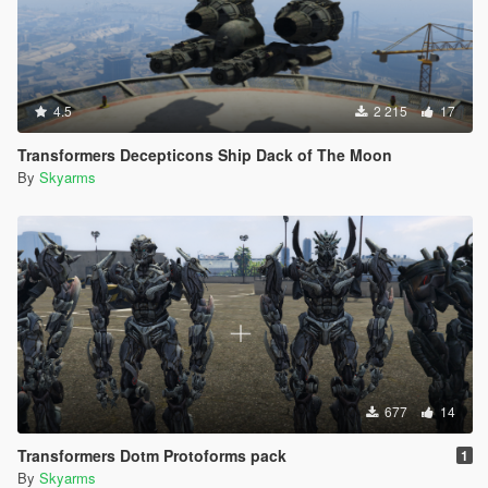
4.5
2 215
17
Transformers Decepticons Ship Dack of The Moon
By
Skyarms
677
14
Transformers Dotm Protoforms pack
1
By
Skyarms