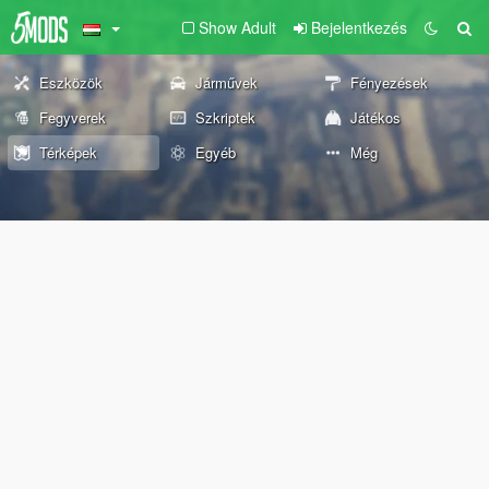
Show Adult
Bejelentkezés
Eszközök
Járművek
Fényezések
Fegyverek
Szkriptek
Játékos
Térképek
Egyéb
Még