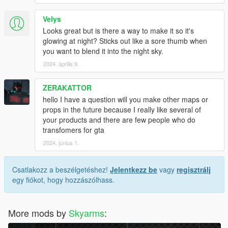
Velys
Looks great but is there a way to make it so it's
glowing at night? Sticks out like a sore thumb when
you want to blend it into the night sky.
2024. április 9.
ZERAKATTOR
hello I have a question will you make other maps or
props in the future because I really like several of
your products and there are few people who do
transfomers for gta
2024. június 1.
Csatlakozz a beszélgetéshez!
Jelentkezz be
vagy
regisztrálj
egy fiókot, hogy hozzászólhass.
More mods by
Skyarms
: