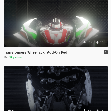
517
10
Transformers Wheeljack [Add-On Ped]
1
By
Skyarms
5.0
437
14