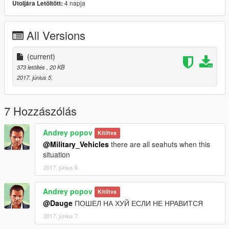
4 napja
Utoljára Letöltött:
All Versions
(current)
373 letöltés
, 20 KB
2017. június 5.
7 Hozzászólás
Andrey popov
Kitíltva
@Military_Vehicles
there are all seahuts when this
situation
2017. június 6.
Andrey popov
Kitíltva
@Dauge
ПОШЕЛ НА ХУЙ ЕСЛИ НЕ НРАВИТСЯ
2017. június 7.