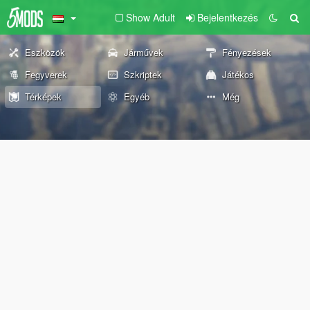
Show Adult
Bejelentkezés
Eszközök
Járművek
Fényezések
Fegyverek
Szkriptek
Játékos
Térképek
Egyéb
Még