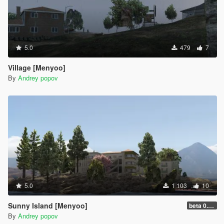
5.0
479
7
Village [Menyoo]
By
Andrey popov
5.0
1 103
10
Sunny Island [Menyoo]
beta 0.0.1
By
Andrey popov