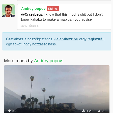
Andrey popov
Kitíltva
@CrazyLegz
I know that this mod is shit but I don't
know kakaku to make a map can you advise
2017. június 8.
Csatlakozz a beszélgetéshez!
Jelentkezz be
vagy
regisztrálj
egy fiókot, hogy hozzászólhass.
More mods by
Andrey popov
:
5.0
1 293
20