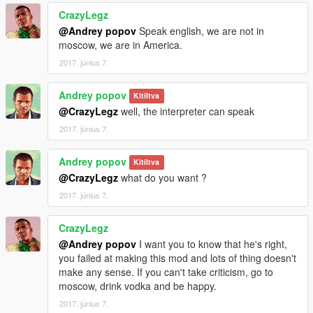
CrazyLegz
@Andrey popov
Speak english, we are not in
moscow, we are in America.
2017. június 7.
Andrey popov
Kitíltva
@CrazyLegz
well, the interpreter can speak
2017. június 7.
Andrey popov
Kitíltva
@CrazyLegz
what do you want ?
2017. június 7.
CrazyLegz
@Andrey popov
I want you to know that he's right,
you failed at making this mod and lots of thing doesn't
make any sense. If you can't take criticism, go to
moscow, drink vodka and be happy.
2017. június 7.