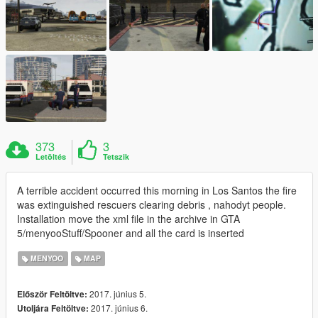
373
3
Letöltés
Tetszik
A terrible accident occurred this morning in Los Santos the fire
was extinguished rescuers clearing debris , nahodyt people.
Installation move the xml file in the archive in GTA
5/menyooStuff/Spooner and all the card is inserted
MENYOO
MAP
2017. június 5.
Először Feltöltve:
2017. június 6.
Utoljára Feltöltve: