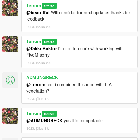
Terrom
Szerző
@beautiful
Will consider for next updates thanks for
feedback
2023. május 20.
Terrom
Szerző
@DikkeBoktor
I'm not too sure with working with
FiveM sorry
2023. május 20.
ADMUNGRECK
@Terrom
can i combined this mod with L.A
vegetation?
2023. július 17.
Terrom
Szerző
@ADMUNGRECK
yes it is compatable
2023. július 19.