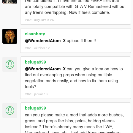
I've completed it. I have the edited YMAP files that
are totally compatible with GTA V Remastered without
any tree's overlapping. Now it feels complete.
2025. augusztus 26.
elsanhoty
@WonderedAtom_X
upload it then !!
2025. október 12.
beluga999
@WonderedAtom_X
can you give a idea on how to
find out overlapping props when using multiple
vegetation mods easily, and how to fix them using
tools?
2026. január 18.
beluga999
can you please make a mod that adds more bushes,
grass, and props like bins, poles, hotdog stands
instead? There's already many mods like LWE,
Vremastered, fosa, nb,.. that add trees everywhere