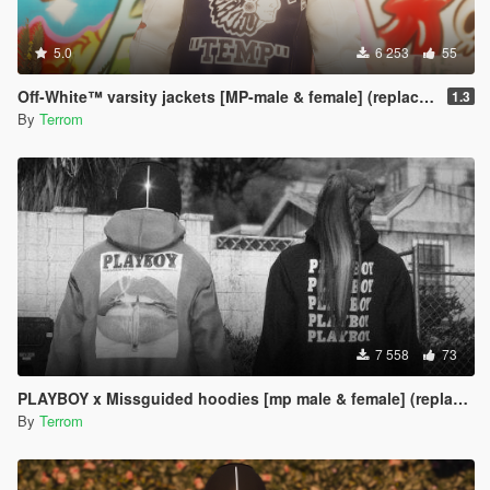
5.0
6 253
55
Off-White™ varsity jackets [MP-male & female] (replace) {9 total}
1.3
By
Terrom
7 558
73
PLAYBOY x Missguided hoodies [mp male & female] (replace) {5 total}
By
Terrom