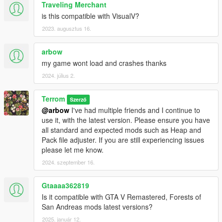
Traveling Merchant
is this compatible with VisualV?
2023. augusztus 16.
arbow
my game wont load and crashes thanks
2024. július 2.
Terrom
Szerző
@arbow
I've had multiple friends and I continue to
use it, with the latest version. Please ensure you have
all standard and expected mods such as Heap and
Pack file adjuster. If you are still experiencing issues
please let me know.
2024. szeptember 16.
Gtaaaa362819
Is it compatible with GTA V Remastered, Forests of
San Andreas mods latest versions?
2025. január 12.