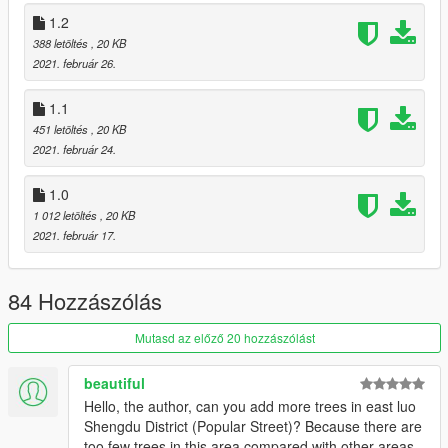
1.2
388 letöltés
, 20 KB
2021. február 26.
1.1
451 letöltés
, 20 KB
2021. február 24.
1.0
1 012 letöltés
, 20 KB
2021. február 17.
84 Hozzászólás
Mutasd az előző 20 hozzászólást
beautiful
Hello, the author, can you add more trees in east luo
Shengdu District (Popular Street)? Because there are
too few trees in this area compared with other areas.