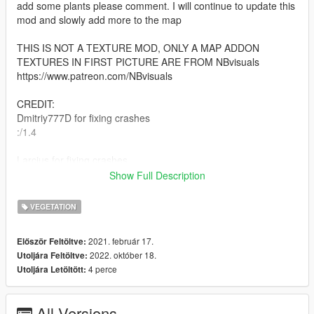
add some plants please comment. I will continue to update this
mod and slowly add more to the map
THIS IS NOT A TEXTURE MOD, ONLY A MAP ADDON
TEXTURES IN FIRST PICTURE ARE FROM NBvisuals
https://www.patreon.com/NBvisuals
CREDIT:
Dmitriy777D for fixing crashes
:/1.4
Larcius for fixing crashes
:/1.5a and LOD and SLOD models.
Show Full Description
:/1.6 checkover and oiv installer, tree map.
VEGETATION
CHANGE LOG:
1.6/ trees lmao, oiv installer tho
2021. február 17.
Először Feltöltve:
1.5a/ Crashes fixed
2022. október 18.
Utoljára Feltöltve:
1.5/ Added vegetation in Westcoast area and partial part of
4 perce
Utoljára Letöltött:
upcoming hill forest
1.4/ More bushes in downtown
1.3/ Added some trees in Davis
All Versions