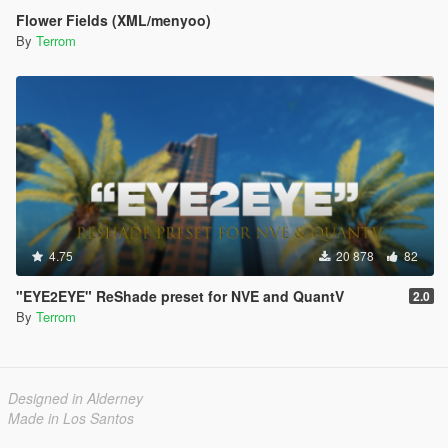
Flower Fields (XML/menyoo)
By
Terrom
4.75
20 878
82
"EYE2EYE" ReShade preset for NVE and QuantV
2.0
By
Terrom
Designed in Alderney
Made in Los Santos