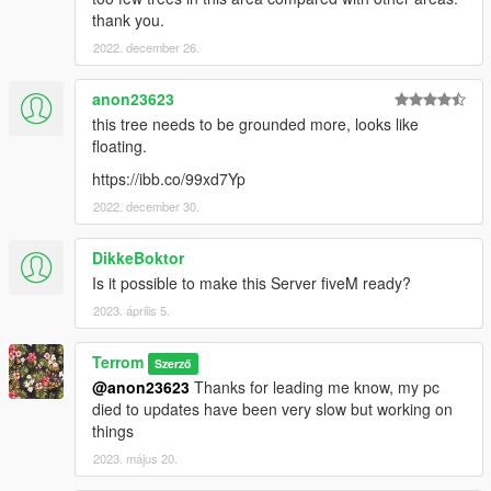
thank you.
2022. december 26.
anon23623
this tree needs to be grounded more, looks like
floating.
https://ibb.co/99xd7Yp
2022. december 30.
DikkeBoktor
Is it possible to make this Server fiveM ready?
2023. április 5.
Terrom
Szerző
@anon23623
Thanks for leading me know, my pc
died to updates have been very slow but working on
things
2023. május 20.