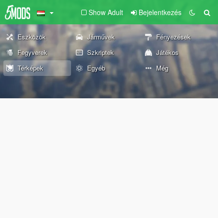
Show Adult
Bejelentkezés
Eszközök
Járművek
Fényezések
Fegyverek
Szkriptek
Játékos
Térképek
Egyéb
Még