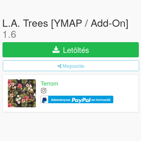
L.A. Trees [YMAP / Add-On]
1.6
Letöltés
Megosztás
Terrom
Adományozz
-on keresztül