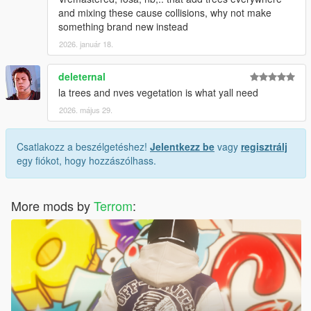
and mixing these cause collisions, why not make
something brand new instead
2026. január 18.
deleternal
la trees and nves vegetation is what yall need
2026. május 29.
Csatlakozz a beszélgetéshez!
Jelentkezz be
vagy
regisztrálj
egy fiókot, hogy hozzászólhass.
More mods by
Terrom
: