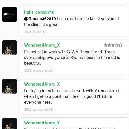
light_cone3716
@Gtaaaa362819
I can run it on the latest version of
the client, it's great!
2025. január 12.
WonderedAtom_X
It's not set to work with GTA V Remastered. Tree's
overlapping everywhere. Shame because the mod is
beautiful.
2025. augusztus 26.
WonderedAtom_X
I'm trying to edit the trees to work with V remastered,
when I get to a point that I feel it's good I'll inform
everyone here.
2025. augusztus 26.
WonderedAtom_X