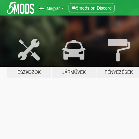
5mods on Discord
Magyar
ESZKÖZÖK
JÁRMŰVEK
FÉNYEZÉSEK