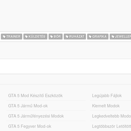
TRAINER
KÜLDETÉS
BŐR
RUHÁZAT
GRAFIKA
JEWELLE
GTA 5 Mod Készítő Eszközök
Legújabb Fájlok
GTA 5 Jármű Mod-ok
Kiemelt Modok
GTA 5 Járműfényezési Modok
Legkedveltebb Modo
GTA 5 Fegyver Mod-ok
Legtöbbször Letöltö