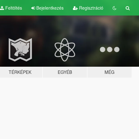
Feltöltés
Bejelentkezés
Regisztráció
TÉRKÉPEK
EGYÉB
MÉG