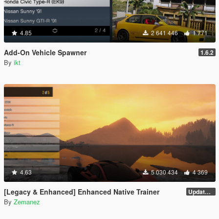
4.85
2 641 446
1 771
Add-On Vehicle Spawner
1.6.2
By
ikt
4.63
5 030 434
4 369
[Legacy & Enhanced] Enhanced Native Trainer
Update 58 - Hotfix
By
Zemanez