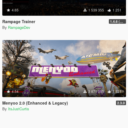
4.65
1 539 355
1 251
Rampage Trainer
1.4.6 (Legacy)
By
RampageDev
4.54
3 871 095
1 851
Menyoo 2.0 (Enhanced & Legacy)
2.3.0
By
ItsJustCurtis