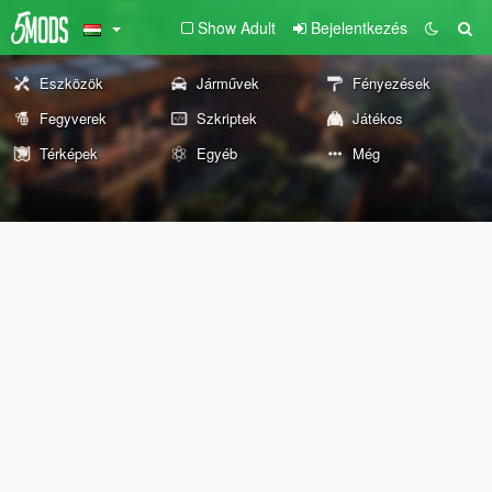
Show Adult
Bejelentkezés
Eszközök
Járművek
Fényezések
Fegyverek
Szkriptek
Játékos
Térképek
Egyéb
Még