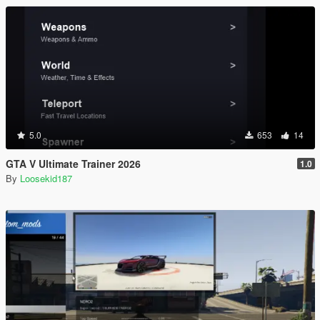
5.0
653
14
GTA V Ultimate Trainer 2026
1.0
By
Loosekid187