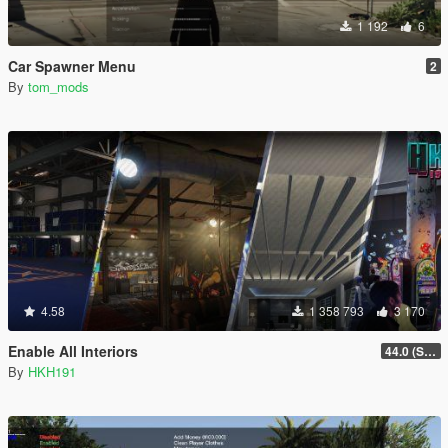
1 192
6
Car Spawner Menu
2
By
tom_mods
4.58
1 358 793
3 170
Enable All Interiors
44.0 (Sniper Zoom Crash Fix)
By
HKH191