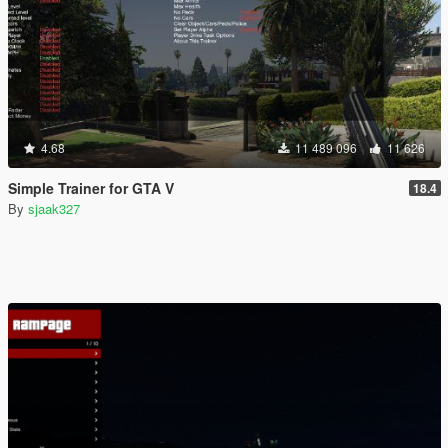
4.68
11 489 096
11 626
Simple Trainer for GTA V
18.4
By
sjaak327