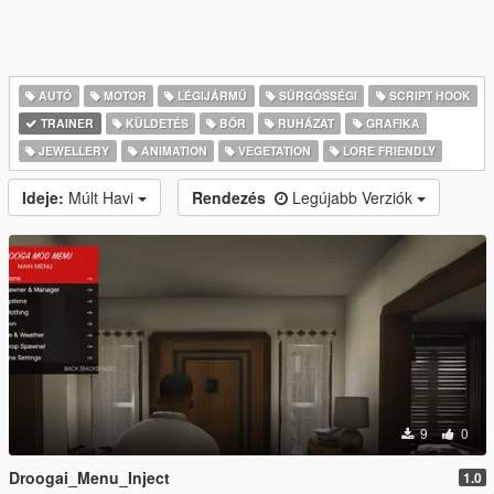
AUTÓ
MOTOR
LÉGIJÁRMŰ
SŰRGŐSSÉGI
SCRIPT HOOK
TRAINER
KÜLDETÉS
BŐR
RUHÁZAT
GRAFIKA
JEWELLERY
ANIMATION
VEGETATION
LORE FRIENDLY
Ideje:
Múlt Havi
Rendezés
Legújabb Verziók
9
0
Droogai_Menu_Inject
1.0