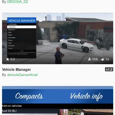
By
DROOGA_DZ
5.0
608
10
Vehicle Manager
v1.2
By
abrisolaGameroficial