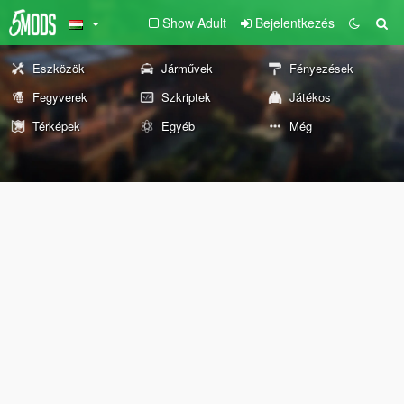
Show Adult
Bejelentkezés
Eszközök
Járművek
Fényezések
Fegyverek
Szkriptek
Játékos
Térképek
Egyéb
Még