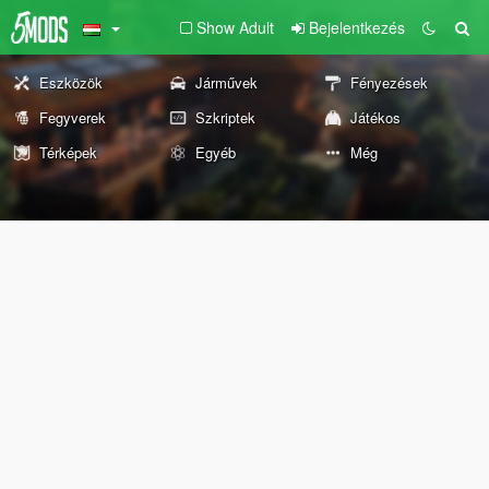
Show Adult
Bejelentkezés
Eszközök
Járművek
Fényezések
Fegyverek
Szkriptek
Játékos
Térképek
Egyéb
Még