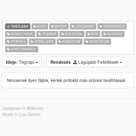
THEFLASH
AUTÓ
MOTOR
LÉGIJÁRMŰ
SŰRGŐSSÉGI
SCRIPT HOOK
TRAINER
KÜLDETÉS
BŐR
RUHÁZAT
GRAFIKA
JEWELLERY
ANIMATION
VEGETATION
LORE FRIENDLY
Ideje:
Tegnapi
Rendezés
Legújabb Feltöltések
Nincsenek ilyen fájlok, kérlek próbáld más szűrési beállítással.
Designed in Alderney
Made in Los Santos