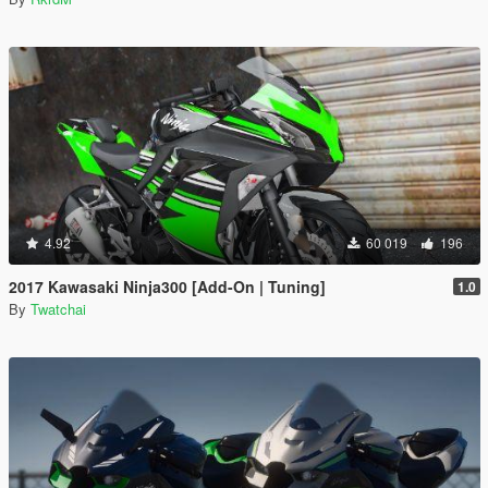
4.92
60 019
196
2017 Kawasaki Ninja300 [Add-On | Tuning]
1.0
By
Twatchai