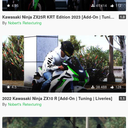
4.95
41 414
112
Kawasaki Ninja ZX25R KRT Edition 2023 [Add-On | Tuning | Liveries]
1.0
By
Nobert's Retexturing
4.5
38 488
128
2022 Kawasaki Ninja ZX10 R [Add-On | Tuning | Liveries]
1.1
By
Nobert's Retexturing