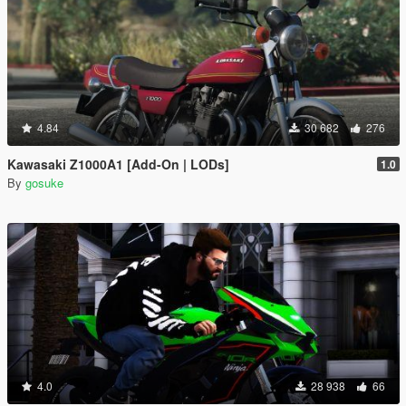
4.84
30 682
276
Kawasaki Z1000A1 [Add-On | LODs]
1.0
By
gosuke
4.0
28 938
66