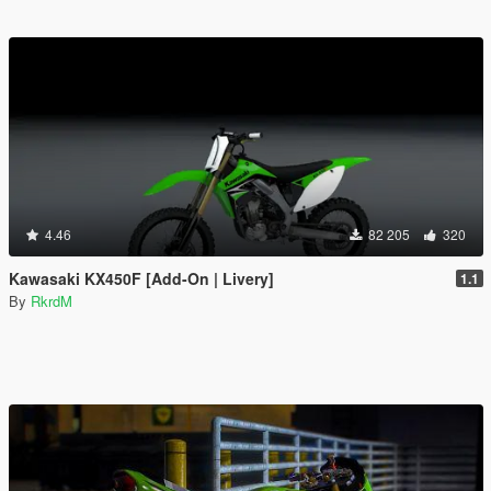
4.46
82 205
320
Kawasaki KX450F [Add-On | Livery]
1.1
By
RkrdM