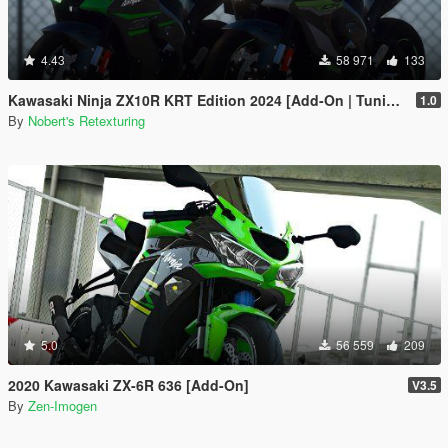
4.43
58 971
133
Kawasaki Ninja ZX10R KRT Edition 2024 [Add-On | Tuning | Liveries]
1.0
By
Nobert's Retexturing
5.0
56 559
209
2020 Kawasaki ZX-6R 636 [Add-On]
V3.5
By
Zen-Imogen