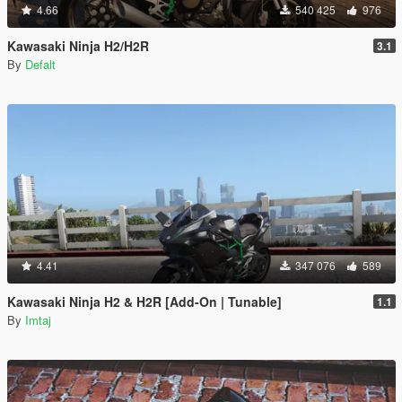
4.66
540 425
976
Kawasaki Ninja H2/H2R
3.1
By
Defalt
4.41
347 076
589
Kawasaki Ninja H2 & H2R [Add-On | Tunable]
1.1
By
Imtaj