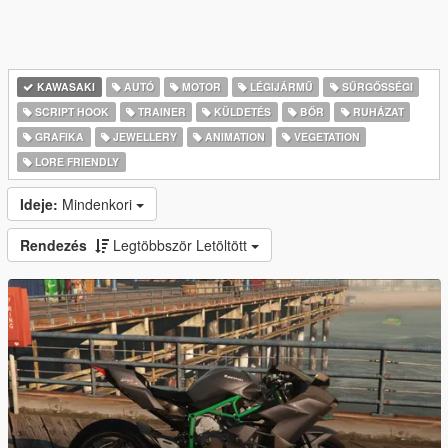
KAWASAKI
AUTÓ
MOTOR
LÉGIJÁRMŰ
SŰRGŐSSÉGI
SCRIPT HOOK
TRAINER
KÜLDETÉS
BŐR
RUHÁZAT
GRAFIKA
JEWELLERY
ANIMATION
VEGETATION
LORE FRIENDLY
Ideje:
Mindenkori
Rendezés
Legtöbbször Letöltött