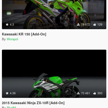
4.3
79 672
126
Kawasaki KR 150 [Add-On]
By
Worapol
4.36
70 461
393
2015 Kawasaki Ninja ZX-10R [Add-On]
By
RkrdM