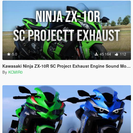
5.0
45 164
112
Kawasaki Ninja ZX-10R SC Project Exhaust Engine Sound Mod [Add-on / FiveM]
By
KCMIR0