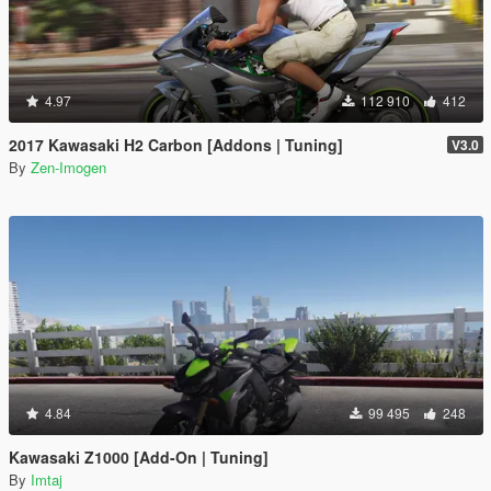
4.97
112 910
412
2017 Kawasaki H2 Carbon [Addons | Tuning]
V3.0
By
Zen-Imogen
4.84
99 495
248
Kawasaki Z1000 [Add-On | Tuning]
By
Imtaj