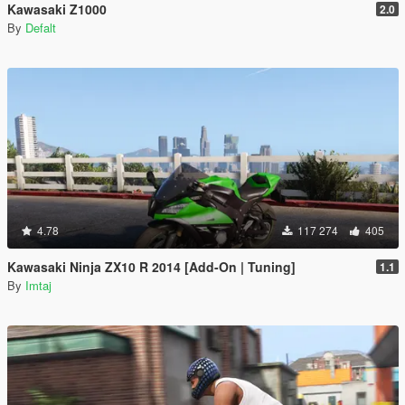
Kawasaki Z1000
2.0
By
Defalt
4.78
117 274
405
Kawasaki Ninja ZX10 R 2014 [Add-On | Tuning]
1.1
By
Imtaj