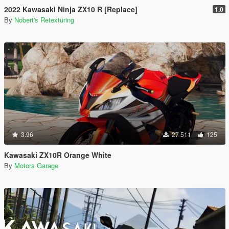
2022 Kawasaki Ninja ZX10 R [Replace]
1.0
By
Nobert's Retexturing
3.96
27 511
125
Kawasaki ZX10R Orange White
By
Motors Garage