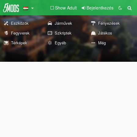
Show Adult
Bejelentkezés
Eszközök
Járművek
Fényezések
Fegyverek
Szkriptek
Játékos
Térképek
Egyéb
Még