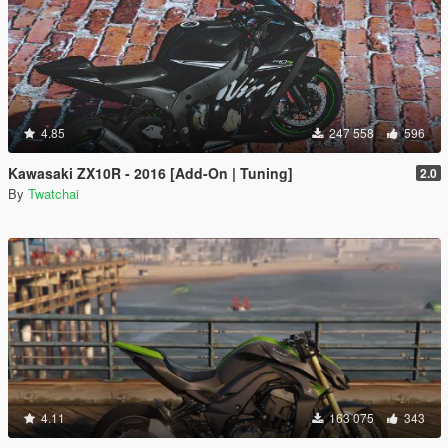
4.85
247 558
596
Kawasaki ZX10R - 2016 [Add-On | Tuning]
2.0
By
Twatchai
4.11
163 075
343