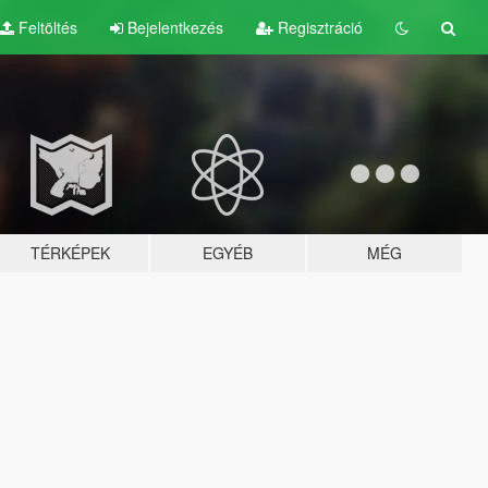
Feltöltés
Bejelentkezés
Regisztráció
TÉRKÉPEK
EGYÉB
MÉG