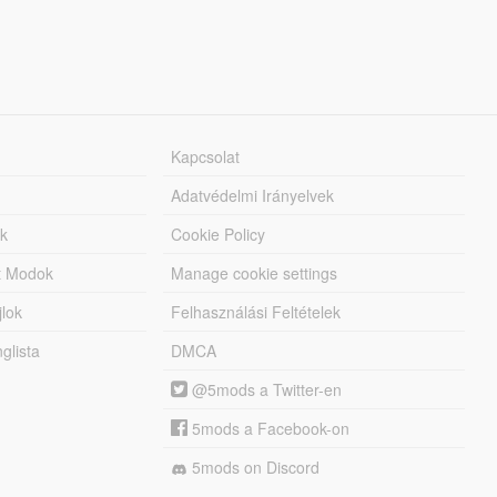
Kapcsolat
Adatvédelmi Irányelvek
k
Cookie Policy
tt Modok
Manage cookie settings
jlok
Felhasználási Feltételek
lista
DMCA
@5mods a Twitter-en
5mods a Facebook-on
5mods on Discord