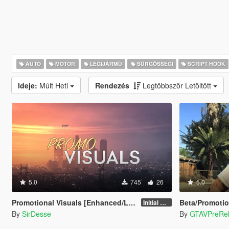
AUTÓ
MOTOR
LÉGIJÁRMŰ
SŰRGŐSSÉGI
SCRIPT HOOK
Ideje:
Múlt Heti
Rendezés
Legtöbbször Letöltött
5.0
745
26
5.0
Promotional Visuals [Enhanced/Legacy]
Beta/Promotio
Initial Release
By
SirDesse
By
GTAVPreRe