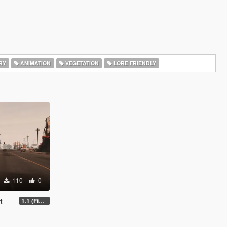
RY
ANIMATION
VEGETATION
LORE FRIENDLY
110
0
t
1.1 (Final)