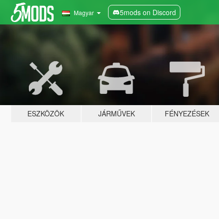
5mods on Discord
Magyar
ESZKÖZÖK
JÁRMŰVEK
FÉNYEZÉSEK