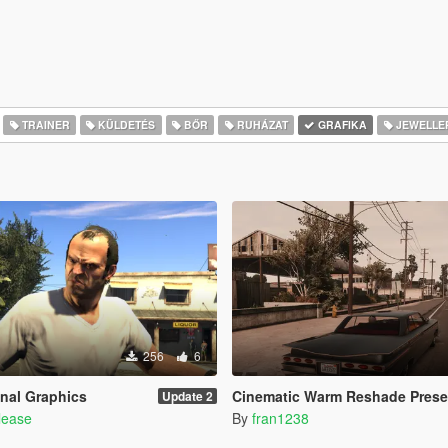
TRAINER
KÜLDETÉS
BŐR
RUHÁZAT
GRAFIKA
JEWELLE
256
6
nal Graphics
Cinematic Warm Reshade Prese
Update 2
lease
By
fran1238