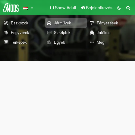
Show Adult
Bejelentkezés
Eszközök
Járművek
Fényezések
Fegyverek
Szkriptek
Játékos
Térképek
Egyéb
Még