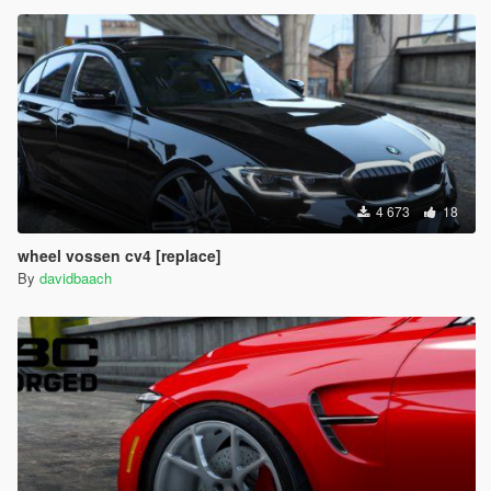
4 673
18
wheel vossen cv4 [replace]
By
davidbaach