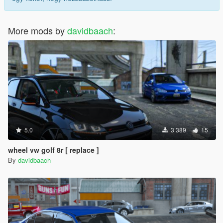
More mods by
davidbaach
:
5.0
3 389
15
wheel vw golf 8r [ replace ]
By
davidbaach