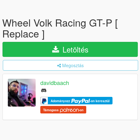
Wheel Volk Racing GT-P [
Replace ]
Letöltés
Megosztás
davidbaach
Adományozz
-on keresztül
Támogass
-on