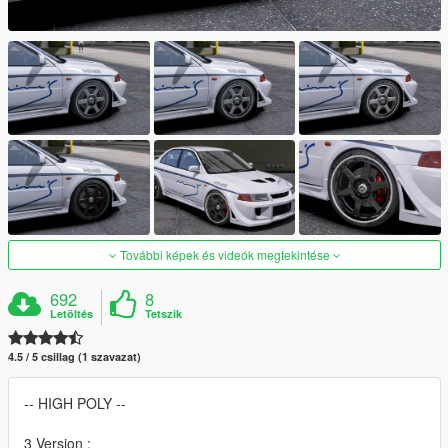
További képek és videók megtekintése
692
8
Letöltés
Tetszik
4.5 / 5 csillag (1 szavazat)
-- HIGH POLY --
3 Version :