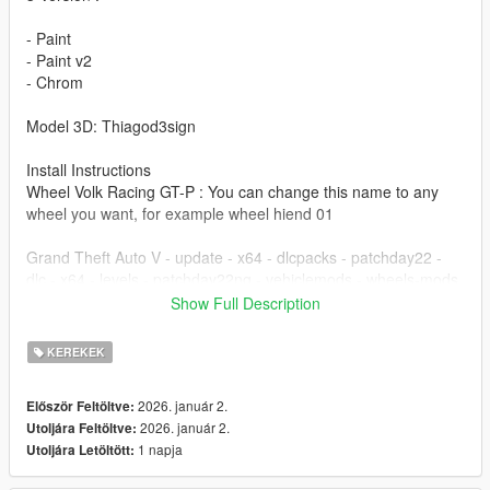
- Paint
- Paint v2
- Chrom
Model 3D: Thiagod3sign
Install Instructions
Wheel Volk Racing GT-P : You can change this name to any
wheel you want, for example wheel hiend 01
Grand Theft Auto V - update - x64 - dlcpacks - patchday22 -
dlc - x64 - levels - patchday22ng - vehiclemods - wheels-mods
Show Full Description
You can use the add on wheels pack [
https://www.patreon.com/posts/wb-pack-wheels-99963272 ]
KEREKEK
you simply have to add the wheel to the dlc and then write in
the carcols.meta in the name of the wheel
2026. január 2.
Először Feltöltve:
2026. január 2.
Utoljára Feltöltve:
1 napja
Utoljára Letöltött: