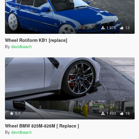
1 975
13
Wheel Rotiform KB1 [replace]
By
davidbaach
5.0
1 493
19
Wheel BMW 825M-826M [ Replace ]
By
davidbaach