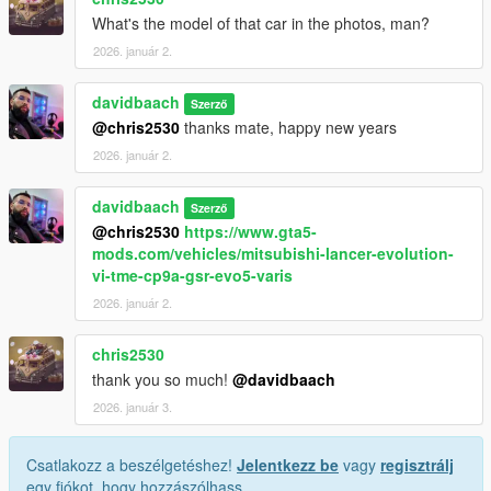
What's the model of that car in the photos, man?
2026. január 2.
davidbaach
Szerző
@chris2530
thanks mate, happy new years
2026. január 2.
davidbaach
Szerző
@chris2530
https://www.gta5-
mods.com/vehicles/mitsubishi-lancer-evolution-
vi-tme-cp9a-gsr-evo5-varis
2026. január 2.
chris2530
thank you so much!
@davidbaach
2026. január 3.
Csatlakozz a beszélgetéshez!
Jelentkezz be
vagy
regisztrálj
egy fiókot, hogy hozzászólhass.