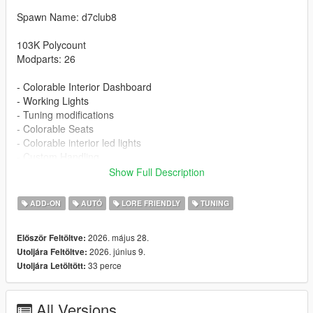
Spawn Name: d7club8
103K Polycount
Modparts: 26
- Colorable Interior Dashboard
- Working Lights
- Tuning modifications
- Colorable Seats
- Colorable interior led lights
- Custom Handling
- Detailed Textures
Show Full Description
- Carbon roof
ADD-ON
AUTÓ
LORE FRIENDLY
TUNING
Installation:
1. Put the d7club8 folder in [mods/update/x64/dlcpacks]
2026. május 28.
Először Feltöltve:
2. Add this line -> dlcpacks:/d7club8/ to the dlclist.xml
2026. június 9.
Utoljára Feltöltve:
33 perce
Utoljára Letöltött:
Changelog
1.1 - New Stock Wheels And Wheels color id fix
All Versions