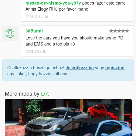
nissan-gtr-nismo-yca-y97y
podes fazer este carro
Annis Elegy RH8 por favor mano
2026. június 18.
38Bunni
Love the cars you have you should make some PD
and EMS one s too pls <3
2026. július 5.
Csatlakozz a beszélgetéshez!
Jelentkezz be
vagy
regisztrálj
egy fiókot, hogy hozzászólhass.
More mods by
D7
: