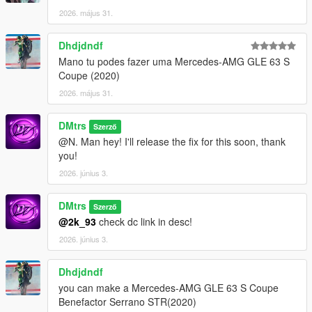
2026. május 31.
Dhdjdndf
Mano tu podes fazer uma Mercedes-AMG GLE 63 S
Coupe (2020)
2026. május 31.
DMtrs
Szerző
@N. Man hey! I'll release the fix for this soon, thank
you!
2026. június 3.
DMtrs
Szerző
@2k_93
check dc link in desc!
2026. június 3.
Dhdjdndf
you can make a Mercedes-AMG GLE 63 S Coupe
Benefactor Serrano STR(2020)