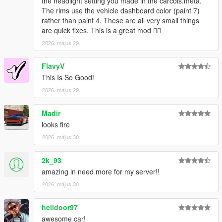
the headlight setting you made in the carcols.meta.
The rims use the vehicle dashboard color (paint 7)
rather than paint 4. These are all very small things
are quick fixes. This is a great mod 👍🏿
2026. május 29.
FlavyV
This Is So Good!
2026. május 29.
Madir
looks fire
2026. május 30.
2k_93
amazing in need more for my server!!
2026. május 30.
helidoor97
awesome car!