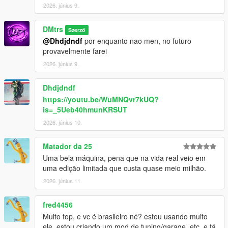
2026. június 9.
DMtrs
Szerző
@Dhdjdndf
por enquanto nao men, no futuro
provavelmente farei
2026. június 9.
Dhdjdndf
https://youtu.be/WuMNQvr7kUQ?
is=_5Ueb40hmunKRSUT
2026. június 10.
Matador da 25
Uma bela máquina, pena que na vida real veio em
uma edição limitada que custa quase meio milhão.
2026. június 11.
fred4456
Muito top, e vc é brasileiro né? estou usando muito
ele, estou criando um mod de tuning/garage, etc, e tá