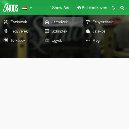
Show Adult
Bejelentkezés
Eszközök
Járművek
Fényezések
Fegyverek
Szkriptek
Játékos
Térképek
Egyéb
Még