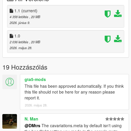
1.1
(current)
4 358 letöltés
, 20 MB
2026. június 9.
1.0
2 036 letöltés
, 20 MB
2026. május 28.
19 Hozzászólás
gta5-mods
This file has been approved automatically. If you think
this file should not be here for any reason please
report it.
2026. május 28.
N. Man
@DMtrs
The cavariations.meta by default isn't using