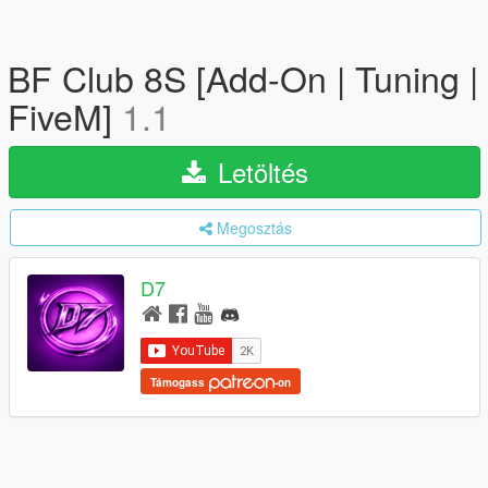
BF Club 8S [Add-On | Tuning |
FiveM]
1.1
Letöltés
Megosztás
D7
Támogass
-on