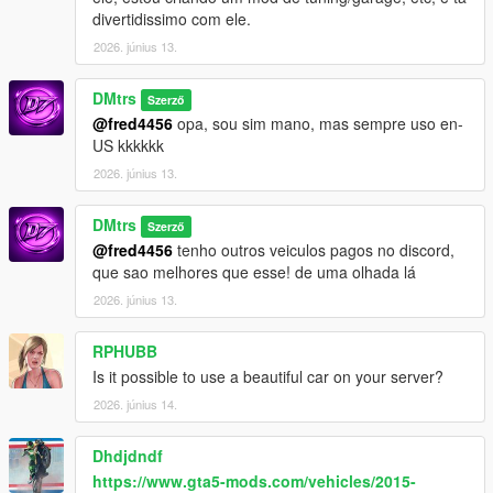
divertidissimo com ele.
2026. június 13.
DMtrs
Szerző
@fred4456
opa, sou sim mano, mas sempre uso en-
US kkkkkk
2026. június 13.
DMtrs
Szerző
@fred4456
tenho outros veiculos pagos no discord,
que sao melhores que esse! de uma olhada lá
2026. június 13.
RPHUBB
Is it possible to use a beautiful car on your server?
2026. június 14.
Dhdjdndf
https://www.gta5-mods.com/vehicles/2015-