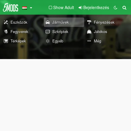
Show Adult
Bejelentkezés
Eszközök
Járművek
Fényezések
Fegyverek
Szkriptek
Játékos
Térképek
Egyéb
Még