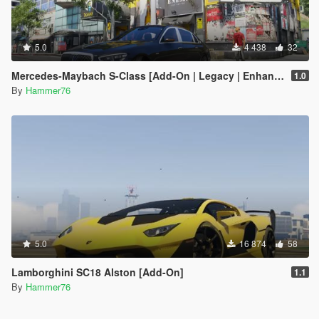
5.0
4 438
32
Mercedes-Maybach S-Class [Add-On | Legacy | Enhanced]
1.0
By
Hammer76
5.0
16 874
58
Lamborghini SC18 Alston [Add-On]
1.1
By
Hammer76