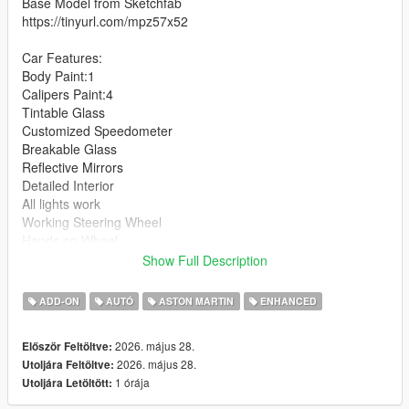
Base Model from Sketchfab
https://tinyurl.com/mpz57x52
Car Features:
Body Paint:1
Calipers Paint:4
Tintable Glass
Customized Speedometer
Breakable Glass
Reflective Mirrors
Detailed Interior
All lights work
Working Steering Wheel
Hands on Wheel
Show Full Description
Text File in Download:
ADD-ON
AUTÓ
ASTON MARTIN
ENHANCED
zagato folder goes to:
gtav/mods/update/x64/dlcpacks
2026. május 28.
Először Feltöltve:
2026. május 28.
Utoljára Feltöltve:
dlclist.xml found at:
1 órája
Utoljára Letöltött:
mods/update/update.rpf/common/data