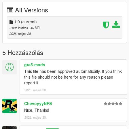
Right Click on dlclist.xml then Click on Edit
All Versions
Then scroll to the bottom and hit Enter to add a empty space.
1.0
(current)
Add the line dlcpacks:/zagato/
2 805 letöltés
, 40 MB
2026. május 28.
to the dlclist and save then exit.
SPAWN: zagato
5 Hozzászólás
gta5-mods
This file has been approved automatically. If you think
this file should not be here for any reason please
report it.
2026. május 28.
ChevoyyyNFS
Nice, Thanks!
2026. május 30.