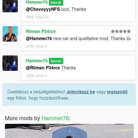
Hammer76
Szerző
@ChevoyyyNFS
cool, Thanks
2026. május 31.
R0man P34rce
@Hammer76
nice car and qualitative mod. Thanks 👍
2026. június 4.
Hammer76
Szerző
@R0man P34rce
Thanks
2026. június 4.
Csatlakozz a beszélgetéshez!
Jelentkezz be
vagy
regisztrálj
egy fiókot, hogy hozzászólhass.
More mods by
Hammer76
: