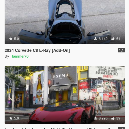
5.0
6 142
61
2024 Corvette C8 E-Ray [Add-On]
1.1
By
Hammer76
5.0
8 296
39