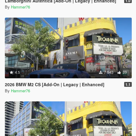
Lamborghini Autentica [Add-On | Legacy | Enhanced]
1.0
By
Hammer76
4.5
7 543
39
2026 BMW M2 CS [Add-On | Legacy | Enhanced]
1.1
By
Hammer76