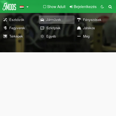
Show Adult
Bejelentkezés
Eszközök
Járművek
Fényezések
Fegyverek
Szkriptek
Játékos
Térképek
Egyéb
Még