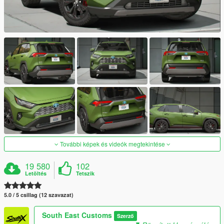
További képek és videók megtekintése
19 580
102
Letöltés
Tetszik
5.0 / 5 csillag (12 szavazat)
South East Customs
Szerző