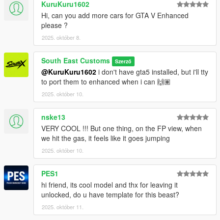
KuruKuru1602
Converted by: Jake - South East Customs
Hi, can you add more cars for GTA V Enhanced
Wheels by: GTAIM
please ?
Screenshots by: Jake - South East Customs
2025. október 8.
++++ INSTALLATION ++++
South East Customs
Szerző
Installation for add-on:
@KuruKuru1602
i don't have gta5 installed, but i'll tty
to port them to enhanced when i can 🙌🏽
1. Drag the folder (sxrav4) into dlcpacks
2025. október 10.
(mods>update>x64>dlcpacks)
2. Edit dlclist (mods>update>update.rpf>common>data>) and
nske13
add this line under the previous line:
VERY COOL !!! But one thing, on the FP view, when
dlcpacks:/sxrav4/
we hit the gas, it feels like it goes jumping
2025. október 10.
3. Save dlclist and enjoy
PES1
"Spawn name: sxrav4"
hi friend, its cool model and thx for leaving it
unlocked, do u have template for this beast?
2025. október 11.