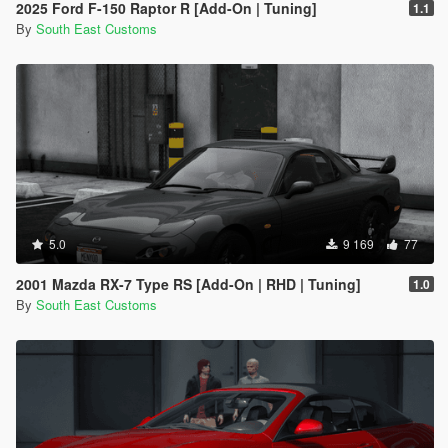
2025 Ford F-150 Raptor R [Add-On | Tuning]
1.1
By
South East Customs
5.0
9 169
77
2001 Mazda RX-7 Type RS [Add-On | RHD | Tuning]
1.0
By
South East Customs