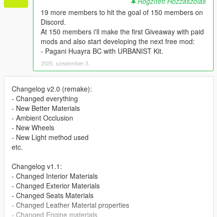
Rögzített Hozzászólás
19 more members to hit the goal of 150 members on
Discord.
At 150 members i'll make the first Giveaway with paid
mods and also start developing the next free mod:
- Pagani Huayra BC with URBANIST Kit.
2025. szeptember 3.
Changelog v2.0 (remake):
- Changed everything
- New Better Materials
- Ambient Occlusion
- New Wheels
- New Light method used
etc.
Changelog v1.1:
- Changed Interior Materials
- Changed Exterior Materials
- Changed Seats Materials
- Changed Leather Material properties
- Changed Engine materials