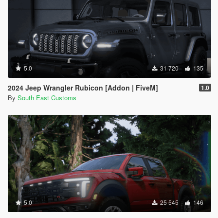
5.0
31 720
135
2024 Jeep Wrangler Rubicon [Addon | FiveM]
1.0
By
South East Customs
5.0
25 545
146