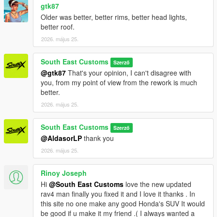
gtk87
Older was better, better rims, better head lights,
better roof.
2026. május 25.
South East Customs
Szerző
@gtk87
That's your opinion, I can't disagree with
you, from my point of view from the rework is much
better.
2026. május 25.
South East Customs
Szerző
@AldasorLP
thank you
2026. május 25.
Rinoy Joseph
Hi
@South East Customs
love the new updated
rav4 man finally you fixed it and I love it thanks . In
this site no one make any good Honda's SUV It would
be good if u make it my friend .( I always wanted a