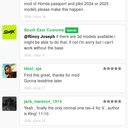
mod of Honda passport and pilot 2024 or 2025
model) please make this happen .
2026. május 26.
South East Customs
Szerző
@Rinoy Joseph
if there are 3d models available i
might be able to do that, if not i'm sorry but i can't
work without the base
2026. május 31.
Idzul_aja
Find this great, thanks for mod
Gonna testdrive later
2026. június 17.
jack_marston_1914
Yeah , finally the only normal one rav-4 for V , author
is King! 11\10
2026. június 24.