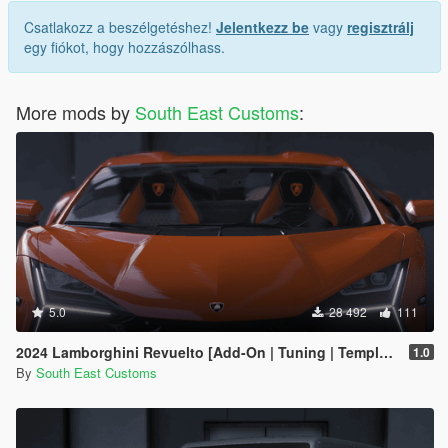
Csatlakozz a beszélgetéshez!
Jelentkezz be
vagy
regisztrálj
egy fiókot, hogy hozzászólhass.
More mods by
South East Customs
:
5.0
28 492
111
2024 Lamborghini Revuelto [Add-On | Tuning | Template | Enhanced]
1.0
By
South East Customs