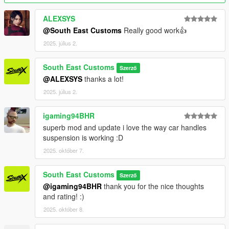
- Dials working
ALEXSYS
- HD Interior
@South East Customs
Really good work👍
- HQ Exterior
2025. július 2.
- HQ Tires | Rims | Hubs
- HD Textures used
- Reflective Mirrors
South East Customs
Szerző
- Tintable Windows
@ALEXSYS
thanks a lot!
- Hands on Steering Wheel
2025. július 2.
- All doors openable!
igaming94BHR
++++ PAINT OPTIONS ++++
superb mod and update i love the way car handles
PAINT:1 - BODYSHELL
suspension is working :D
2025. október 7.
PAINT:6 - SEATS
PAINT:7 - DASHBOARD / INTERIOR / SEATS
South East Customs
Szerző
@igaming94BHR
thank you for the nice thoughts
++++ CREDITS ++++
and rating! :)
MODEL: RMJP
2025. október 8.
Textures: Bankai Mods Repo - https://discord.gg/wnp4RN5GJ9
Textured by: Jake