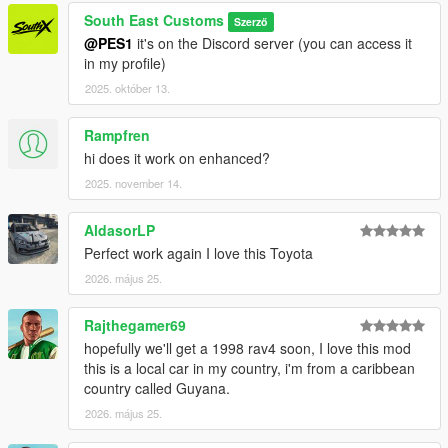
South East Customs
Szerző
@PES1
it's on the Discord server (you can access it
in my profile)
2025. október 13.
Rampfren
hi does it work on enhanced?
2025. november 14.
AldasorLP
Perfect work again I love this Toyota
2026. május 25.
Rajthegamer69
hopefully we'll get a 1998 rav4 soon, I love this mod
this is a local car in my country, i'm from a caribbean
country called Guyana.
2026. május 25.