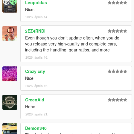
Leopoldas
Nice.
2026. április 14.
2EZ4RNDI
Even though you don’t update often, when you do,
you release very high-quality and complete cars,
including the handling, gear ratios, and more
2026. április 16.
Crazy city
Nice
2026. április 16.
GreenAid
Hehe
2026. április 21.
Demon340