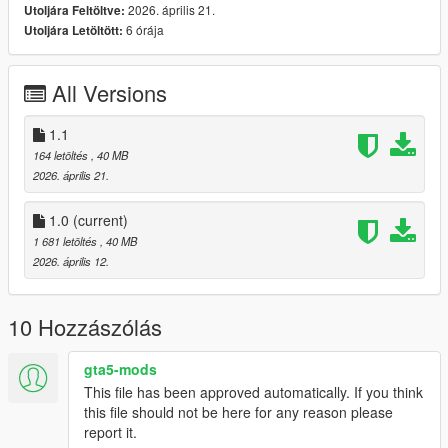
2026. április 21.
Utoljára Feltöltve:
CHANGELOG:
6 órája
Utoljára Letöltött:
- 1.0: first release
- 1.1: fixed not working vehfuncs, new steeringwheel for 5.0,
rear lights less transparent
All Versions
1.1
164 letöltés
, 40 MB
2026. április 21.
1.0
(current)
1 681 letöltés
, 40 MB
2026. április 12.
10 Hozzászólás
gta5-mods
This file has been approved automatically. If you think
this file should not be here for any reason please
report it.