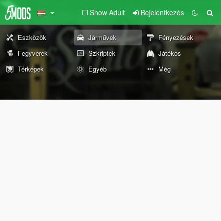
Show Adult
Bejelentkezés
Eszközök
Járművek
Fényezések
Fegyverek
Szkriptek
Játékos
Térképek
Egyéb
Még