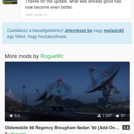
Thanks for the update, what was already good has
now become even better.
2026. április 21.
Csatlakozz a beszélgetéshez!
Jelentkezz be
vagy
regisztrálj
egy fiókot, hogy hozzászólhass.
More mods by
Rogue90
:
5.0
1 337
37
Oldsmobile 98 Regency Brougham Sedan '80 [Add-On | LODs]
1.4
By
Rogue90