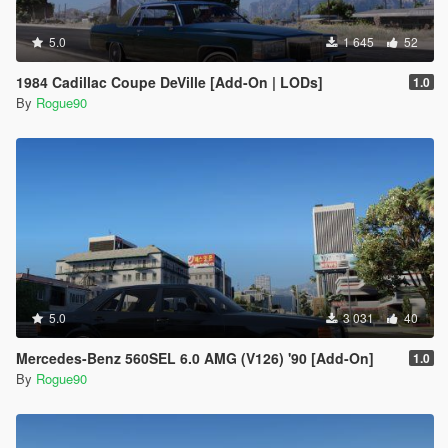
5.0
1 645
52
1984 Cadillac Coupe DeVille [Add-On | LODs]
1.0
By
Rogue90
5.0
3 031
40
Mercedes-Benz 560SEL 6.0 AMG (V126) '90 [Add-On]
1.0
By
Rogue90