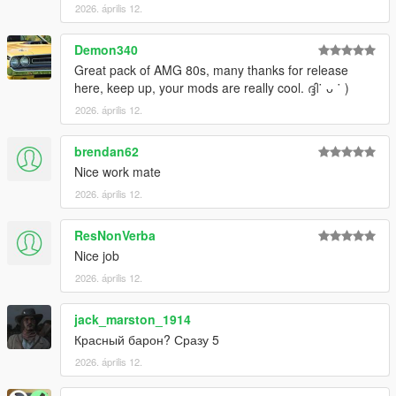
2026. április 12.
Demon340
Great pack of AMG 80s, many thanks for release
here, keep up, your mods are really cool. ദ്ദി˙ ᴗ ˙ )
2026. április 12.
brendan62
Nice work mate
2026. április 12.
ResNonVerba
Nice job
2026. április 12.
jack_marston_1914
Красный барон? Сразу 5
2026. április 12.