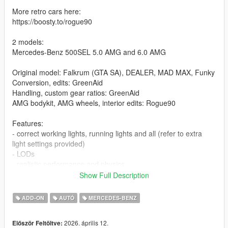
More retro cars here:
https://boosty.to/rogue90
2 models:
Mercedes-Benz 500SEL 5.0 AMG and 6.0 AMG
Original model: Falkrum (GTA SA), DEALER, MAD MAX, Funky
Conversion, edits: GreenAid
Handling, custom gear ratios: GreenAid
AMG bodykit, AMG wheels, interior edits: Rogue90
Features:
- correct working lights, running lights and all (refer to extra
light settings provided)
- LODs
- realistic performance and physics
- factory spawn colours, as close as I could get them (requires
Show Full Description
https://www.gta5-mods.com/misc/classic-car-colours-greenaid)
- extras
ADD-ON
AUTÓ
MERCEDES-BENZ
- custom gear ratios (refer to extra folder)
- working wipers (VehFuncs required)
2026. április 12.
Először Feltöltve: