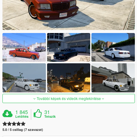
További képek és videók megtekintése
1 845
31
Letöltés
Tetszik
5.0 / 5 csillag (7 szavazat)