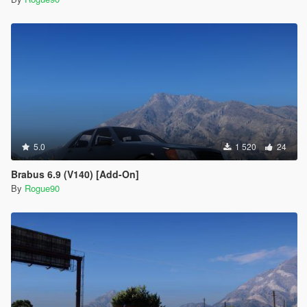
5.0
1 520
24
Brabus 6.9 (V140) [Add-On]
By
Rogue90