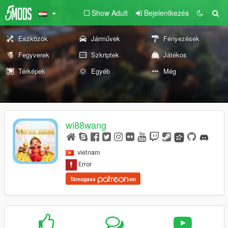
Show Adult
Bejelentkezés
Eszközök
Járművek
Fényezések
Fegyverek
Szkriptek
Játékos
Térképek
Egyéb
Még
wi88wang
vietnam
Támogass
-on