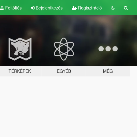
Feltöltés
Bejelentkezés
Regisztráció
TÉRKÉPEK
EGYÉB
MÉG