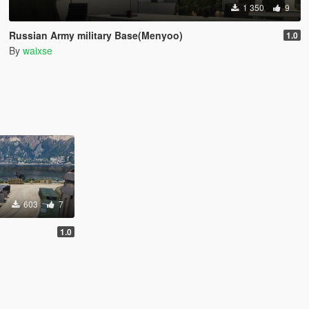
1 350
9
Russian Army military Base(Menyoo)
1.0
By
waixse
603
7
1.0