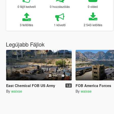
0 fájlt kedvelt
0 hozzászólás
0 videó
3 feltöltés
1 követő
2 543 letöltés
Legújabb Fájlok
590
4
East Chemical FOB US Army
FOB America Forces
1.0
By
waixse
By
waixse