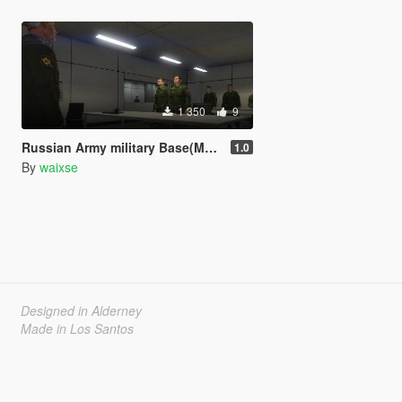
1 350
9
Russian Army military Base(Menyoo)
1.0
By
waixse
Designed in Alderney
Made in Los Santos