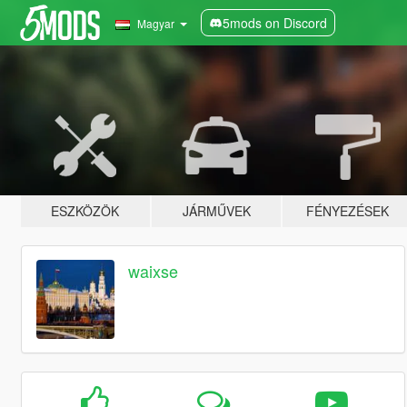
5mods on Discord
Magyar
ESZKÖZÖK
JÁRMŰVEK
FÉNYEZÉSEK
waixse