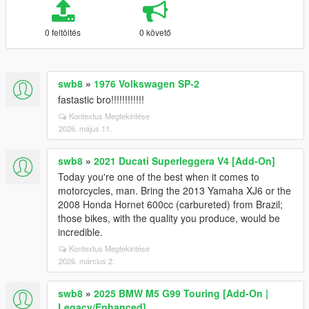
0 feltöltés
0 követő
swb8
»
1976 Volkswagen SP-2
fastastic bro!!!!!!!!!!!!
Kontextus Megtekintése
2026. május 11.
swb8
»
2021 Ducati Superleggera V4 [Add-On]
Today you're one of the best when it comes to
motorcycles, man. Bring the 2013 Yamaha XJ6 or the
2008 Honda Hornet 600cc (carbureted) from Brazil;
those bikes, with the quality you produce, would be
incredible.
Kontextus Megtekintése
2026. március 2.
swb8
»
2025 BMW M5 G99 Touring [Add-On |
Legacy/Enhanced]