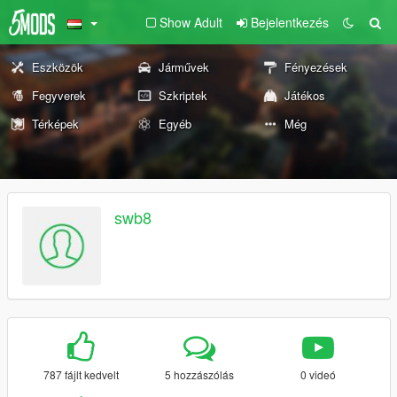
Show Adult
Bejelentkezés
Eszközök
Járművek
Fényezések
Fegyverek
Szkriptek
Játékos
Térképek
Egyéb
Még
swb8
787 fájlt kedvelt
5 hozzászólás
0 videó