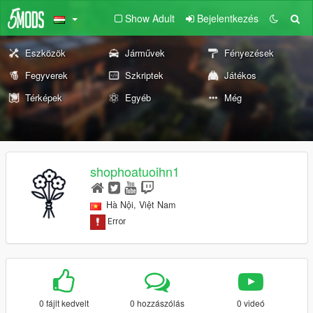
Show Adult
Bejelentkezés
Eszközök
Járművek
Fényezések
Fegyverek
Szkriptek
Játékos
Térképek
Egyéb
Még
shophoatuoihn1
Hà Nội, Việt Nam
0 fájlt kedvelt
0 hozzászólás
0 videó