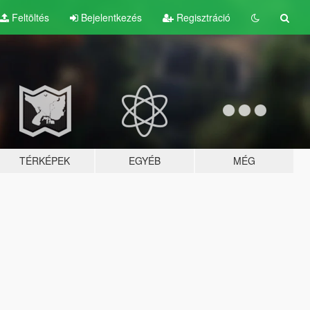
Feltöltés
Bejelentkezés
Regisztráció
TÉRKÉPEK
EGYÉB
MÉG