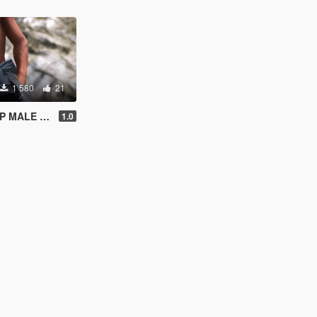
1 580
21
 MP FEMALE ]
1.0