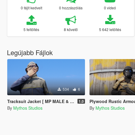
0 fájlt kedvelt
0 hozzászólás
0 videó
5 feltöltés
8 követő
5 642 letöltés
Legújabb Fájlok
534
6
Tracksuit Jacket [ MP MALE & MP FEMALE ]
Plywood Rustic Armour [ 
1.0
By
Mythos Studios
By
Mythos Studios