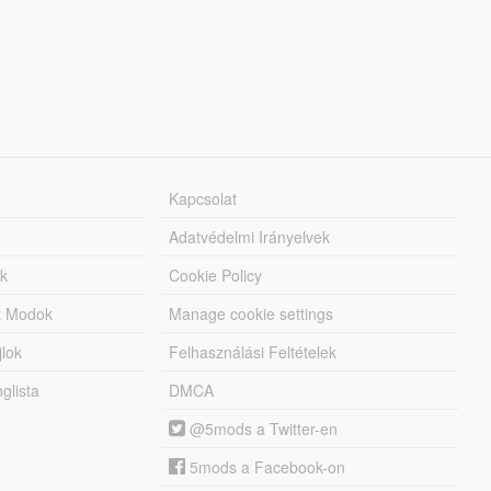
Kapcsolat
Adatvédelmi Irányelvek
k
Cookie Policy
tt Modok
Manage cookie settings
jlok
Felhasználási Feltételek
lista
DMCA
@5mods a Twitter-en
5mods a Facebook-on