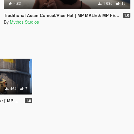
4.83
1 635
19
Traditional Asian Conical/Rice Hat [ MP MALE & MP FEMALE ]
1.0
By
Mythos Studios
464
7
MP MALE ]
1.0