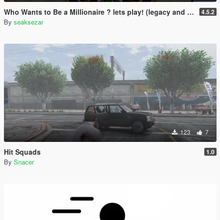
Who Wants to Be a Millionaire ? lets play! (legacy and enhanced)
4.5.2
By
seaksezar
123
7
Hit Squads
1.0
By
Snacer