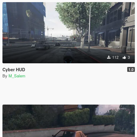
112
3
Cyber HUD
1.0
By
M_Salem