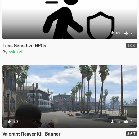
83
5
Less Sensitive NPCs
1.0.0
By
ook_3d
5.0
15
2
Valorant Reaver Kill Banner
3.6.7