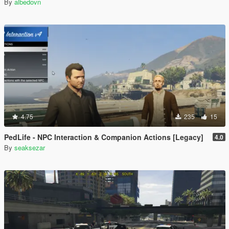
By
albedovn
4.75
235
15
PedLife - NPC Interaction & Companion Actions [Legacy]
4.0
By
seaksezar