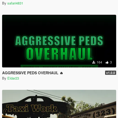
By
safari4831
164
3
AGGRESSIVE PEDS OVERHAUL 🔥
v1.0.0
By
Eldar23