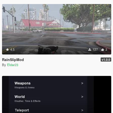
4.5
127
3
RainSlipMod
v1.0.0
By
Eldar23