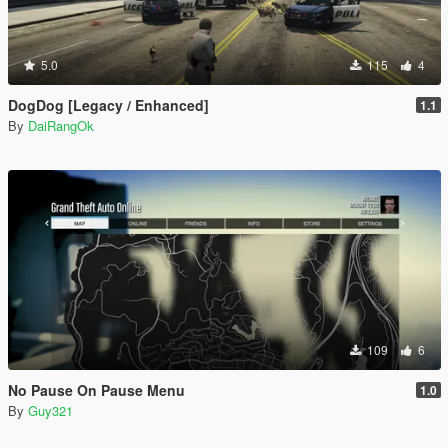
5.0
115
4
DogDog [Legacy / Enhanced]
1.1
By
DaiRangOk
109
6
No Pause On Pause Menu
1.0
By
Guy321