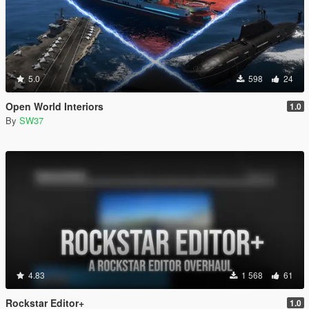
5.0
598
24
Open World Interiors
1.0
By
SW37
4.83
1 568
61
Rockstar Editor+
1.0