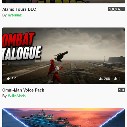
Alamo Tours DLC
1.0.0 Alpha
By
nytoniaz
5.0
268
4
Omni-Man Voice Pack
1.0
By
WillisMods