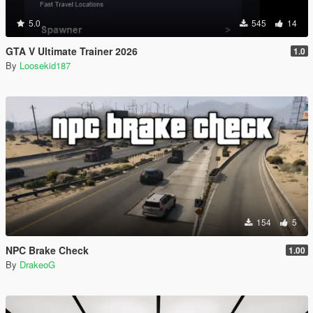
5.0
545
14
GTA V Ultimate Trainer 2026
1.0
By
Loosekid187
154
5
NPC Brake Check
1.00
By
DrakeoG