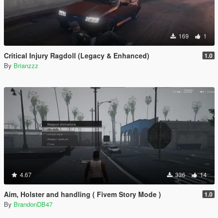
169
1
Critical Injury Ragdoll (Legacy & Enhanced)
1.0
By
Brianzzz
4.67
336
14
Aim, Holster and handling ( Fivem Story Mode )
1.0
By
BrandonDB47