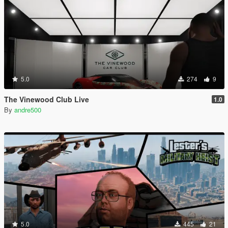
5.0
274
9
The Vinewood Club Live
1.0
By
andre500
5.0
445
21