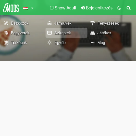
Show Adult
Bejelentkezés
Eszközök
Járművek
Fényezések
Fegyverek
Szkriptek
Játékos
Térképek
Egyéb
Még