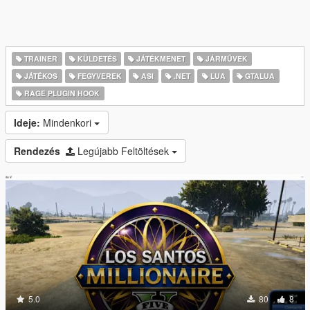
TRAINER
KÜLDETÉS
JÁTÉKMENET
JÁRMŰVEK
JÁTÉKOS
FEGYVEREK
ASI
.NET
LUA
GTALUA
RAGE PLUGIN HOOK
Ideje:
Mindenkori
Rendezés
Legújabb Feltöltések
5.0
80
8