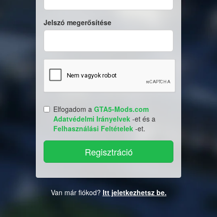
Jelszó megerősítése
Elfogadom a
GTA5-Mods.com
Adatvédelmi Irányelvek
-et és a
Felhasználási Feltételek
-et.
Van már fiókod?
Itt jeletkezhetsz be.