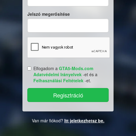
Jelszó megerősítése
Elfogadom a
GTA5-Mods.com
Adatvédelmi Irányelvek
-et és a
Felhasználási Feltételek
-et.
Van már fiókod?
Itt jeletkezhetsz be.