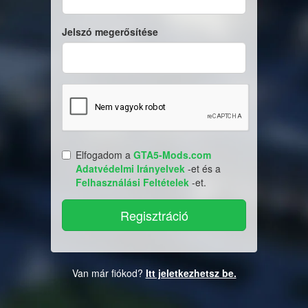
Jelszó megerősítése
Elfogadom a
GTA5-Mods.com
Adatvédelmi Irányelvek
-et és a
Felhasználási Feltételek
-et.
Van már fiókod?
Itt jeletkezhetsz be.