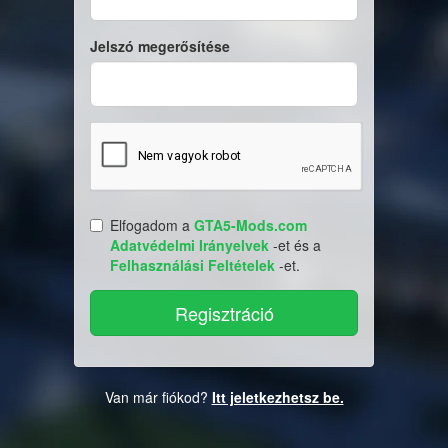
Jelszó megerősítése
Elfogadom a
GTA5-Mods.com
Adatvédelmi Irányelvek
-et és a
Felhasználási Feltételek
-et.
Van már fiókod?
Itt jeletkezhetsz be.