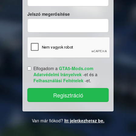
Jelszó megerősítése
Elfogadom a
GTA5-Mods.com
Adatvédelmi Irányelvek
-et és a
Felhasználási Feltételek
-et.
Van már fiókod?
Itt jeletkezhetsz be.