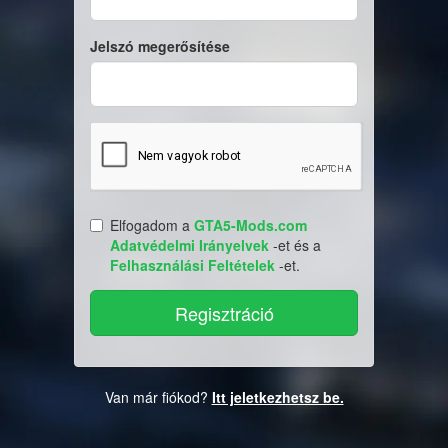
Jelszó megerősítése
Elfogadom a
GTA5-Mods.com
Adatvédelmi Irányelvek
-et és a
Felhasználási Feltételek
-et.
Van már fiókod?
Itt jeletkezhetsz be.