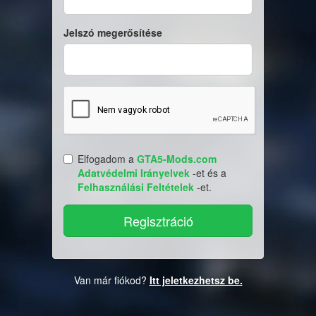
Jelszó megerősítése
Elfogadom a
GTA5-Mods.com
Adatvédelmi Irányelvek
-et és a
Felhasználási Feltételek
-et.
Van már fiókod?
Itt jeletkezhetsz be.