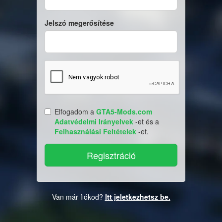
Jelszó megerősítése
Elfogadom a
GTA5-Mods.com
Adatvédelmi Irányelvek
-et és a
Felhasználási Feltételek
-et.
Van már fiókod?
Itt jeletkezhetsz be.