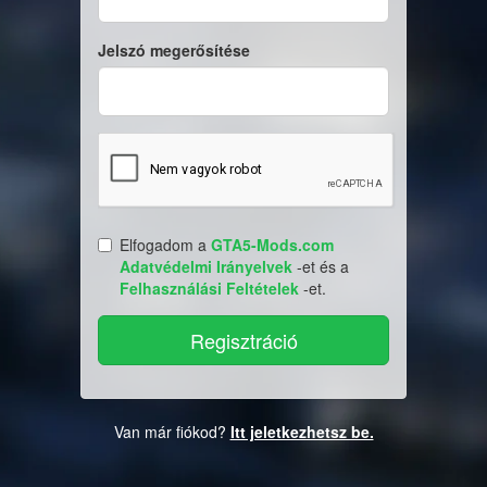
Jelszó megerősítése
Elfogadom a
GTA5-Mods.com
Adatvédelmi Irányelvek
-et és a
Felhasználási Feltételek
-et.
Van már fiókod?
Itt jeletkezhetsz be.