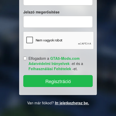
Jelszó megerősítése
Elfogadom a
GTA5-Mods.com
Adatvédelmi Irányelvek
-et és a
Felhasználási Feltételek
-et.
Van már fiókod?
Itt jeletkezhetsz be.