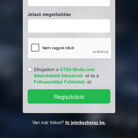
Jelszó megerősítése
Elfogadom a
GTA5-Mods.com
Adatvédelmi Irányelvek
-et és a
Felhasználási Feltételek
-et.
Van már fiókod?
Itt jeletkezhetsz be.