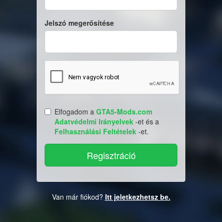
Jelszó megerősítése
Elfogadom a
GTA5-Mods.com
Adatvédelmi Irányelvek
-et és a
Felhasználási Feltételek
-et.
Van már fiókod?
Itt jeletkezhetsz be.