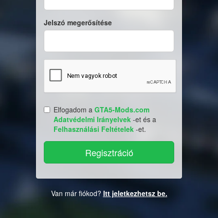
Jelszó megerősítése
Elfogadom a
GTA5-Mods.com
Adatvédelmi Irányelvek
-et és a
Felhasználási Feltételek
-et.
Van már fiókod?
Itt jeletkezhetsz be.