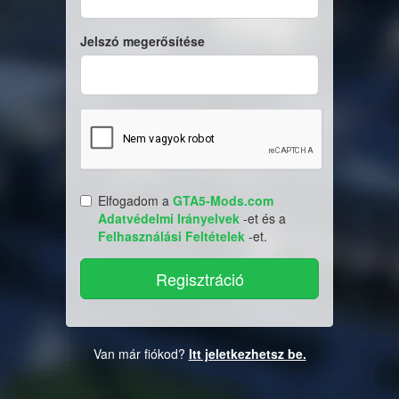
Jelszó megerősítése
Elfogadom a
GTA5-Mods.com
Adatvédelmi Irányelvek
-et és a
Felhasználási Feltételek
-et.
Van már fiókod?
Itt jeletkezhetsz be.