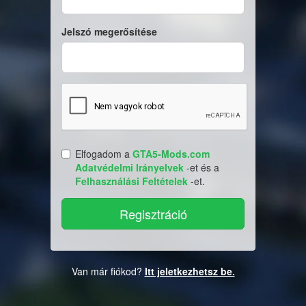
Jelszó megerősítése
Elfogadom a
GTA5-Mods.com
Adatvédelmi Irányelvek
-et és a
Felhasználási Feltételek
-et.
Van már fiókod?
Itt jeletkezhetsz be.