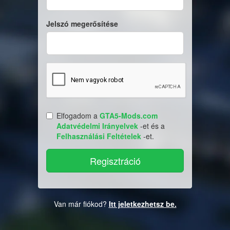
Jelszó megerősítése
Elfogadom a
GTA5-Mods.com
Adatvédelmi Irányelvek
-et és a
Felhasználási Feltételek
-et.
Van már fiókod?
Itt jeletkezhetsz be.