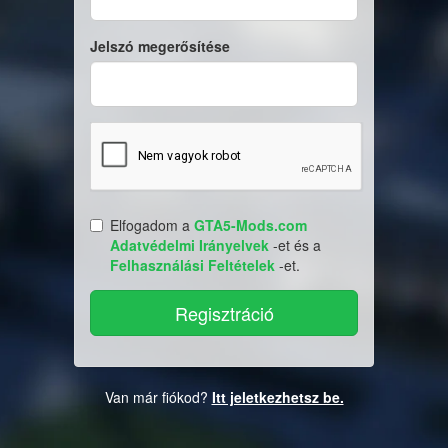
Jelszó megerősítése
Elfogadom a
GTA5-Mods.com
Adatvédelmi Irányelvek
-et és a
Felhasználási Feltételek
-et.
Van már fiókod?
Itt jeletkezhetsz be.